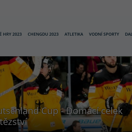
É HRY 2023
CHENGDU 2023
ATLETIKA
VODNÍ SPORTY
DAL
schland Cup - Domácí celek
tězství