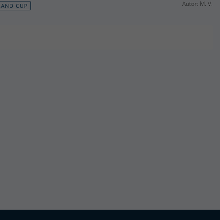
Autor: M. V.
LAND CUP