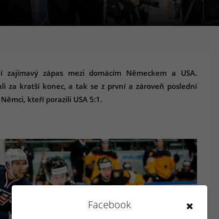
ění zajímavý zápas mezi domácím Německem a USA.
i za kratší konec, a tak se z první a zároveň poslední
ěmci, kteří porazili USA 5:1.
Zdroj: Birgit Eiblmaier
Facebook