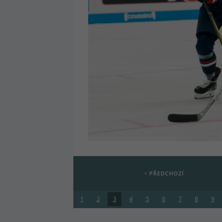
PŘEDCHOZÍ
1
2
3
4
5
6
7
8
9