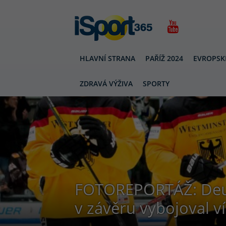
HLAVNÍ STRANA
PAŘÍŽ 2024
EVROPSK
ZDRAVÁ VÝŽIVA
SPORTY
FOTOREPORTÁŽ: Deut
v závěru vybojoval ví