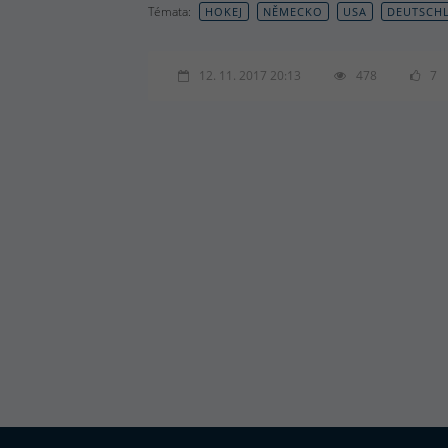
Témata:
HOKEJ
NĚMECKO
USA
DEUTSCH
12. 11. 2017 20:13
478
7