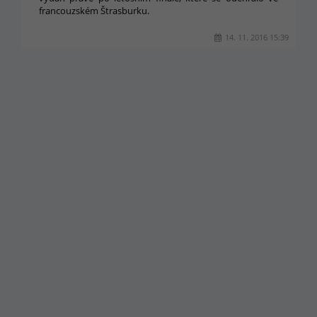
francouzském Štrasburku.
14. 11. 2016 15:39