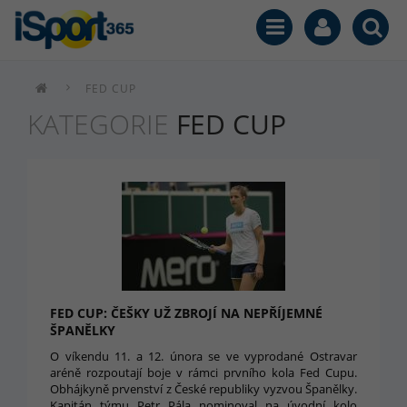
FED CUP
KATEGORIE
FED CUP
FED CUP: ČEŠKY UŽ ZBROJÍ NA NEPŘÍJEMNÉ
ŠPANĚLKY
O víkendu 11. a 12. února se ve vyprodané Ostravar
aréně rozpoutají boje v rámci prvního kola Fed Cupu.
Obhájkyně prvenství z České republiky vyzvou Španělky.
Kapitán týmu Petr Pála nominoval na úvodní kolo