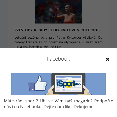
VZESTUPY A PÁDY PETRY KVITOVÉ V ROCE 2016
Letošní sezóna byla pro Petru Kvitovou všeljaká. Od
změny trenéra až po bronz na olympiádě v brazilském
Riu a zisk hattricku ve Fed Cupu.
23. 12. 2016 13:58
Facebook
Máte rádi sport? Líbí se Vám náš magazín? Podpořte
nás i na Facebooku. Dejte nám like! Děkujeme
PĚT VÝHER A PĚT DŮVODŮ, PROČ SE ČESKÝM
TENISTKÁM VE FED CUPU TAK DAŘÍ