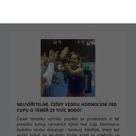
České tenistky o víkendu opět uloupily cennou trofej.
Popáté za posledních šest let zvítězily ve Fed Cupu.
15. 11. 2016 14:16
NEUVĚŘITELNÉ. ČEŠKY VEDOU HODNOCENÍ FED
CUPU O TÉMĚŘ 23 TISÍC BODŮ!
České tenistky vyhrály popáté za posledních 6 let
prestižní turnaj národních týmů Fed Cup. Dominanci
českého tenisu dokazuje i bodový žebříček, který byl
vydán právě po letošním finále, které se odehrálo ve