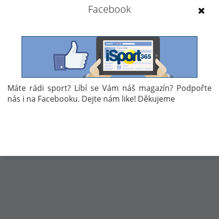
Facebook
se jim tam dařilo. České naděje sportovní střelby tam
totiž vybojovali hned 2 zlaté, 4 stříbrné a 2 bronzové
medaile.
24. 9. 2016 17:12
Máte rádi sport? Líbí se Vám náš magazín? Podpořte
nás i na Facebooku. Dejte nám like! Děkujeme