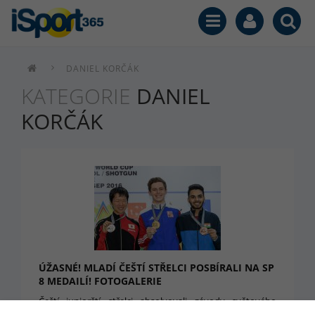
DANIEL KORČÁK
KATEGORIE
DANIEL
KORČÁK
ÚŽASNÉ! MLADÍ ČEŠTÍ STŘELCI POSBÍRALI NA SP
8 MEDAILÍ! FOTOGALERIE
Čeští juniorští střelci absolvovali závody světového
poháru v Ázerbajdžánském středisku Gabala. A nebývale