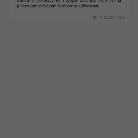
článků si představíme nejlepší obránce, kteří se na
juniorském světovém šampionátu představí.
19. 12. 2017 09:41