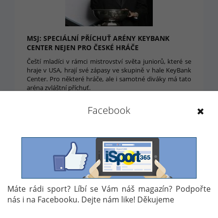
MSJ: SPECIÁLNÍ PŘÍCHUŤ ARÉNY KEYBANK
CENTER NEJEN PRO ČESKÉ HRÁČE
Čeští mladíci v rámci mistrovství světa juniorů, které se
hraje v USA, hrají své zápasy ve skupině v hale KeyBank
Center. Pro některé hráče, ale i samotné diváky má tato
aréna zvláštní příchuť.
29. 12. 2017 16:20
Facebook
Máte rádi sport? Líbí se Vám náš magazín? Podpořte
nás i na Facebooku. Dejte nám like! Děkujeme
MSJ: OHLASY A REAKCE PO FANTASTICKÉ VÝHŘE
SLOVÁKŮ NAD USA