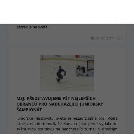
Slovenští hokejisté dokázali v nočním zápase s USA
nemožné. Po výprasku od Kanady totiž na juniorském
mistrovstí světa zabrali a Spojené státy americké porazili
těsně 3:2. V zámoří se píše o tom, že první hokejový
zázrak je na světě.
29. 12. 2017 10:31
MSJ: PŘEDSTAVUJEME PĚT NEJLEPŠÍCH
OBRÁNCŮ PRO NADCHÁZEJÍCÍ JUNIORSKÝ
ŠAMPIONÁT
Juniorské mistrovství světa se nezadržitelně blíží. Včera
jsme vás informovali, že Kanada jako první vydala do
světa svou soupisku na nadcházející turnaj. V dnešním