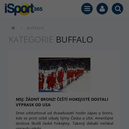
BUFFALO
KATEGORIE
BUFFALO
MSJ: ŽÁDNÝ BRONZ! ČEŠTÍ HOKEJISTÉ DOSTALI
VÝPRASK OD USA
Dnes odstartoval od dvaadvaceti hodin zápas o bronz,
kde se proti sobě utkaly týmy Česka a USA. Američané
doslova školili české hokejisty. Takový debakl nečekal
opravdu nikdo.