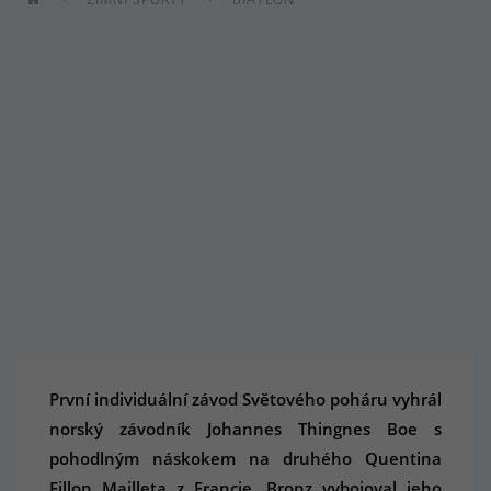
První individuální závod Světového poháru vyhrál
norský závodník Johannes Thingnes Boe s
pohodlným náskokem na druhého Quentina
Fillon Mailleta z Francie. Bronz vybojoval jeho