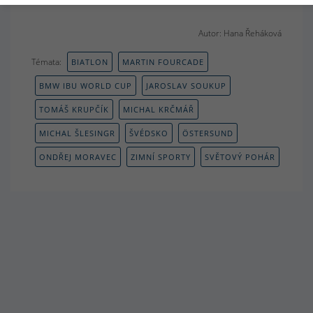
Autor: Hana Řeháková
Témata:
BIATLON
MARTIN FOURCADE
BMW IBU WORLD CUP
JAROSLAV SOUKUP
TOMÁŠ KRUPČÍK
MICHAL KRČMÁŘ
MICHAL ŠLESINGR
ŠVÉDSKO
ÖSTERSUND
ONDŘEJ MORAVEC
ZIMNÍ SPORTY
SVĚTOVÝ POHÁR