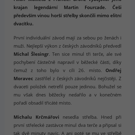
krajan legendární Martin Fourcade. Češi
především vinou horší střelby skončili mimo elitní
dvacítku.
První individuální závod mají za sebou po ženách i
muži. Nejlepší výkon z českých závodníků předvedl
Michal Šlesingr
. Ten sice minul tři terče, ale své
pochybení částečně napravil v běžecké části, díky
čemuž z toho bylo v cíli 26. místo.
Ondřej
Moravec
zastřílel z českých závodníků nejčistěji. Z
dvaceti položek netrefil pouze jedinou. Bohužel se
mu však dnes běžecky nedařilo a v konečném
pořadí obsadil třicáté místo.
Michalu Krčmářovi
nesedla střelba. Hned při
první střelecké zastávce minul dva terče a připsal si
tak dvě minuty navíc. A ani poté se mu ve střelbě