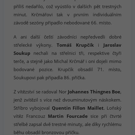
příliš nedařilo, což vyústilo v dalších pět trestných
minut. Krčmářovi tak v prvním individuálním
závodě sezóny připadlo nebodované 66. místo.
A ani další čeští závodníci nepředvedli dobré
střelecké výkony.
Tomáš Krupčík
i
Jaroslav
Soukup
nechali na střelnici tři, respektive čtyři
terče, a stejně jako Michal Krčmář i oni dojeli mimo
bodované pozice. Krupčík obsadil 71. místo,
Soukupovi pak připadla 86. příčka.
Z vítězství se radoval Nor
Johannes Thingnes Boe
,
jenž zvítězil s více než dvouminutovým náskokem.
Stříbro vybojoval
Quentin Fillon Maillet
. Loňský
vítěz Francouz
Martin Fourcade
sice při čtvrté
střelbě zapsal dvě trestné minuty, ale díky rychlému
běhu obsadil bronzovou příčku.