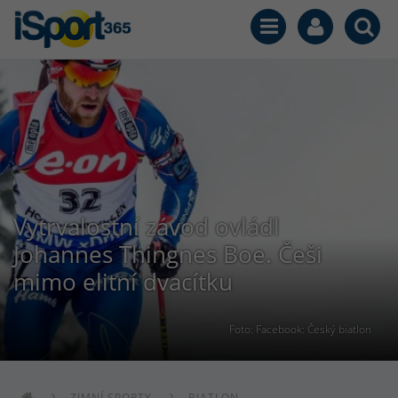
Vytrvalostní závod ovládl
Johannes Thingnes Boe. Češi
mimo elitní dvacítku
Foto: Facebook: Český biatlon
ZIMNÍ SPORTY
BIATLON