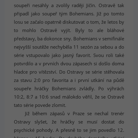
soupeři nesáhly a zvolily raději Jičín. Ostravě tak
připadl jako soupeř tým Bohemians. Již po tomto
losu se začalo opatrně diskutovat o tom, že letos by
to mohlo Ostravě vyjít. Byly to ale bláhové
představy, ba dokonce sny. Bohemians v semifinále
nejvyšší soutěže nechyběla 11 sezón za sebou a do
série vstupovalo jako jasný favorit. Svou roli také
potvrdilo a v prvních dvou zápasech si došlo doma
hladce pro vítězství. Do Ostravy se série stěhovala
za stavu 2:0 pro favorita a i první utkání na půdě
soupeře hráčky Bohemians zvládly. Po výhrách
10:2, 8:7 a 10:6 snad málokdo věřil, že se Ostravě
tato série povede zlomit.
Již během zápasů v Praze se nechal trenér
Ostravy slyšet, že hráčky se musí dostat do
psychické pohody. A přesně to se jim povedlo 12.