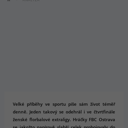
Velké příběhy ve sportu píše sám život téměř
denně. Jeden takový se odehrál i ve čtvrtfinále
ženské florbalové extraligy. Hráčky FBC Ostrava
se jakožto papírově slabší celek probojovaly do