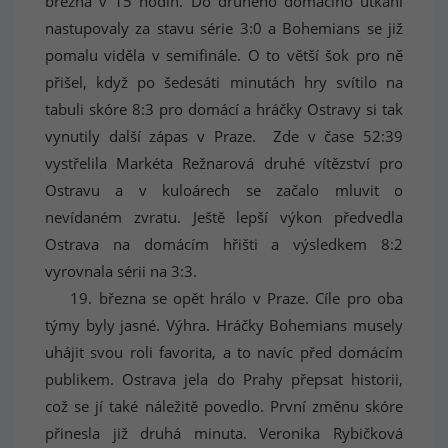
března v 15 hodin. Do druhého domácího utkání
nastupovaly za stavu série 3:0 a Bohemians se již
pomalu viděla v semifinále. O to větší šok pro ně
přišel, když po šedesáti minutách hry svítilo na
tabuli skóre 8:3 pro domácí a hráčky Ostravy si tak
vynutily další zápas v Praze. Zde v čase 52:39
vystřelila Markéta Režnarová druhé vítězství pro
Ostravu a v kuloárech se začalo mluvit o
nevídaném zvratu. Ještě lepší výkon předvedla
Ostrava na domácím hřišti a výsledkem 8:2
vyrovnala sérii na 3:3.
19. března se opět hrálo v Praze. Cíle pro oba
týmy byly jasné. Výhra. Hráčky Bohemians musely
uhájit svou roli favorita, a to navíc před domácím
publikem. Ostrava jela do Prahy přepsat historii,
což se jí také náležitě povedlo. První změnu skóre
přinesla již druhá minuta. Veronika Rybičková