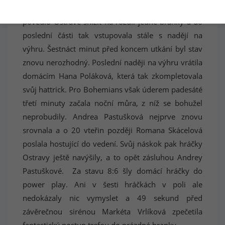
Ostrava zato byla proti. Do konce druhé třetiny se
povedlo Ostravě snížit na rozdíl jedné branky a do
poslední části tak vstupovala stále s nadějí na
výhru. Šestnáct minut před koncem utkání byl stav
znovu nerozhodný. Poslední naději na výhru vrátila
domácím Hana Poláková, která tak zkompletovala
svůj hattrick. Pro Bohemians však úderem padesáté
třetí minuty začala noční můra, z níž se bohužel
neprobudily. Andrea Pastušková nejprve znovu
srovnala a o 20 vteřin později Romana Skácelová
poslala hostující do vedení. Svůj náskok pak hráčky
Ostravy ještě navýšily, a to opět zásluhou Andrey
Pastuškové. Za stavu 8:6 šly domácí hráčky do
power play. Ani v šesti hráčkách v poli ale
nedokázaly nic vymyslet a 49 sekund před
závěrečnou sirénou Markéta Vrlíková zpečetila
fantastický postup trefou do prázdné branky.