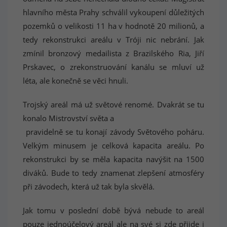
hlavního města Prahy schválil vykoupení důležitých
pozemků o velikosti 11 ha v hodnotě 20 milionů, a
tedy rekonstrukci areálu v Tróji nic nebrání. Jak
zmínil bronzový medailista z Brazilského Ria, Jiří
Prskavec, o zrekonstruování kanálu se mluví už
léta, ale konečně se věci hnuli.
Trojský areál má už světové renomé. Dvakrát se tu
konalo Mistrovství světa a
pravidelně se tu konají závody Světového poháru.
Velkým minusem je celková kapacita areálu. Po
rekonstrukci by se měla kapacita navýšit na 1500
diváků. Bude to tedy znamenat zlepšení atmosféry
při závodech, která už tak byla skvělá.
Jak tomu v poslední době bývá nebude to areál
pouze jednoúčelový areál ale na své si zde přijde i