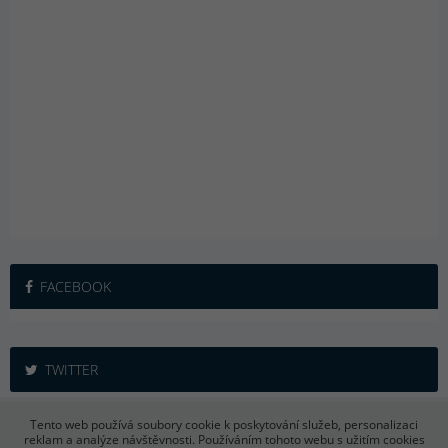
FACEBOOK
TWITTER
iSport365.cz © 2015 – 2026
Tento web používá soubory cookie k poskytování služeb, personalizaci
reklam a analýze návštěvnosti. Používáním tohoto webu s užitím cookies
Kopírování obsahu je bez souhlasu autora trestné.