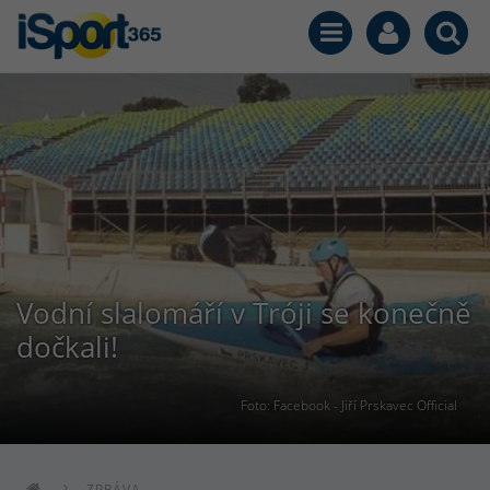
Vodní slalomáří v Tróji se konečně
dočkali!
Foto: Facebook - Jiří Prskavec Official
ZPRÁVA