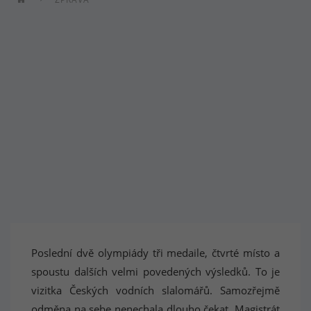
Poslední dvě olympiády tři medaile, čtvrté místo a
spoustu dalších velmi povedených výsledků. To je
vizitka Českých vodních slalomářů. Samozřejmě
odměna na sebe nenechala dlouho čekat. Magistrát