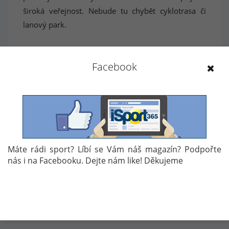
široká veřejnost. Nebude tu chybět cyklotrasa či
lanový park.
Autor: Jan Linha
Facebook
Témata:
ZPRÁVA
VÍTĚZSLAV GEBAS
JIŘÍ PRSKAVEC
VODNÍ SLALOM
Máte rádi sport? Líbí se Vám náš magazín? Podpořte
nás i na Facebooku. Dejte nám like! Děkujeme