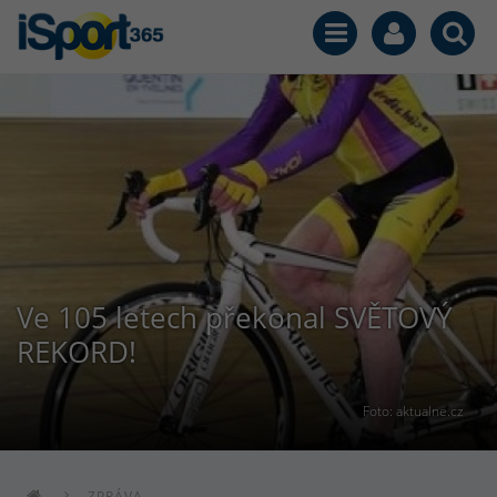
Ve 105 letech překonal SVĚTOVÝ
REKORD!
Foto: aktualne.cz
ZPRÁVA