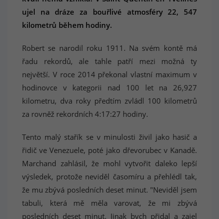
ujel na dráze za bouřlivé atmosféry 22, 547
kilometrů během hodiny.
Robert se narodil roku 1911. Na svém kontě má
řadu rekordů, ale tahle patří mezi možná ty
největší. V roce 2014 překonal vlastní maximum v
hodinovce v kategorii nad 100 let na 26,927
kilometru, dva roky předtím zvládl 100 kilometrů
za rovněž rekordních 4:17:27 hodiny.
Tento malý stařík se v minulosti živil jako hasič a
řidič ve Venezuele, poté jako dřevorubec v Kanadě.
Marchand zahlásil, že mohl vytvořit daleko lepší
výsledek, protože neviděl časomíru a přehlédl tak,
že mu zbývá posledních deset minut. "Neviděl jsem
tabuli, která mě měla varovat, že mi zbývá
posledních deset minut. Jinak bych přidal a zajel