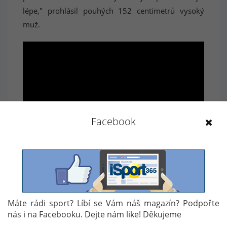
lépe," prohlásil pouhých 152 centimetrů vysoký
muž.
Facebook
Autor: D.P.
Témata:
ZPRÁVA
SVĚTOVÝ REKORD
CYKLISTIKA
Máte rádi sport? Líbí se Vám náš magazín? Podpořte
nás i na Facebooku. Dejte nám like! Děkujeme