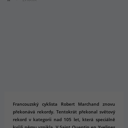
Francouzský cyklista Robert Marchand znovu
překonává rekordy. Tentokrát překonal světový
rekord v kategorii nad 105 let, která speciálně
kvůli němu vznikla. V Saint Quentin en Yvelines