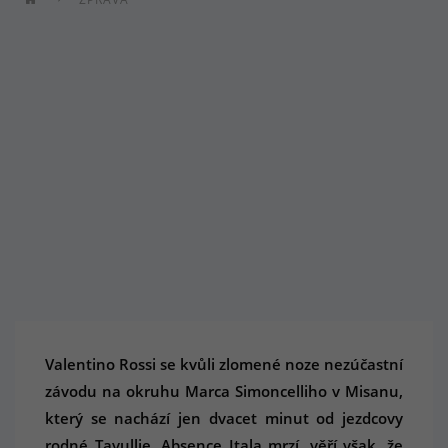
Valentino Rossi se kvůli zlomené noze nezúčastní
závodu na okruhu Marca Simoncelliho v Misanu,
který se nachází jen dvacet minut od jezdcovy
rodné Tavullie. Absence Itala mrzí, věří však, že