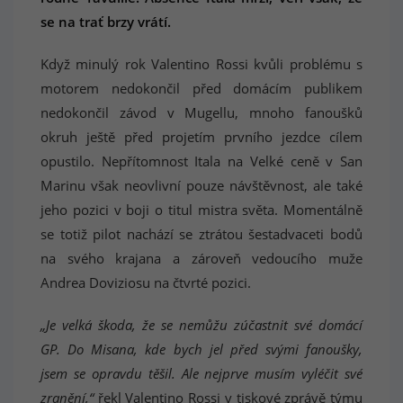
se na trať brzy vrátí.
Když minulý rok Valentino Rossi kvůli problému s
motorem nedokončil před domácím publikem
nedokončil závod v Mugellu, mnoho fanoušků
okruh ještě před projetím prvního jezdce cílem
opustilo. Nepřítomnost Itala na Velké ceně v San
Marinu však neovlivní pouze návštěvnost, ale také
jeho pozici v boji o titul mistra světa. Momentálně
se totiž pilot nachází se ztrátou šestadvaceti bodů
na svého krajana a zároveň vedoucího muže
Andrea Doviziosu na čtvrté pozici.
„Je velká škoda, že se nemůžu zúčastnit své domácí
GP. Do Misana, kde bych jel před svými fanoušky,
jsem se opravdu těšil. Ale nejprve musím vyléčit své
zranění,“
řekl Valentino Rossi v tiskové zprávě týmu