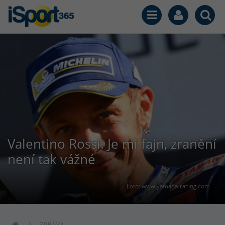
Valentino Rossi: Je mi fajn, zranění
není tak vážné
Foto: www.yamaha-racing.com
ZPRÁVA