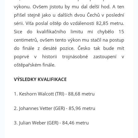
výkonu. Ovšem jistotu by mu dal delší hod. A ten
přišel stejně jako u dalších dvou Čechů v poslední
sérii. Víťa poslal oštěp do vzdálenosti 82,85 metru.
Sice do kvalifikačního limitu mi chybělo 15
centimetrů, ovšem tento výkon mu stačil na postup
do finále z desáté pozice. Česko tak bude mít
poprvé v historii trojnásobné zastoupení v
oštěpařském finále.
VÝSLEDKY KVALIFIKACE
1. Keshorn Walcott (TRI) - 88,68 metru
2. Johannes Vetter (GER) - 85,96 metru
Facebook
3. Julian Weber (GER) - 84,46 metru
.