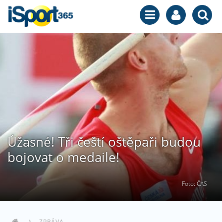
Úžasné! Tři čeští oštěpaři budou
bojovat o medaile!
Foto: ČAS
ZPRÁVA