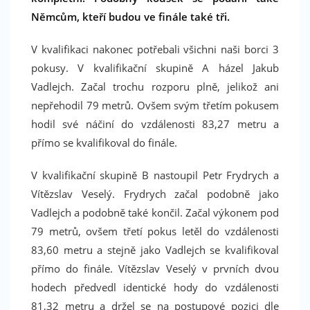
Němcům, kteří budou ve finále také tři.
V kvalifikaci nakonec potřebali všichni naši borci 3
pokusy. V kvalifikační skupině A házel Jakub
Vadlejch. Začal trochu rozporu plně, jelikož ani
nepřehodil 79 metrů. Ovšem svým třetím pokusem
hodil své náčiní do vzdálenosti 83,27 metru a
přímo se kvalifikoval do finále.
V kvalifikační skupině B nastoupil Petr Frydrych a
Vítězslav Veselý. Frydrych začal podobně jako
Vadlejch a podobně také končil. Začal výkonem pod
79 metrů, ovšem třetí pokus letěl do vzdálenosti
83,60 metru a stejně jako Vadlejch se kvalifikoval
přímo do finále. Vítězslav Veselý v prvních dvou
hodech předvedl identické hody do vzdálenosti
81,32 metru a držel se na postupové pozici dle