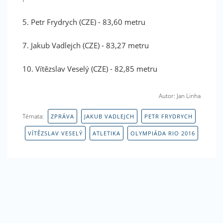
5. Petr Frydrych (CZE) - 83,60 metru
7. Jakub Vadlejch (CZE) - 83,27 metru
Máte rádi sport? Líbí se Vám náš magazín? Podpořte
nás i na Facebooku. Dejte nám like! Děkujeme
10. Vítězslav Veselý (CZE) - 82,85 metru
Autor: Jan Linha
Témata:
ZPRÁVA
JAKUB VADLEJCH
PETR FRYDRYCH
VÍTĚZSLAV VESELÝ
ATLETIKA
OLYMPIÁDA RIO 2016