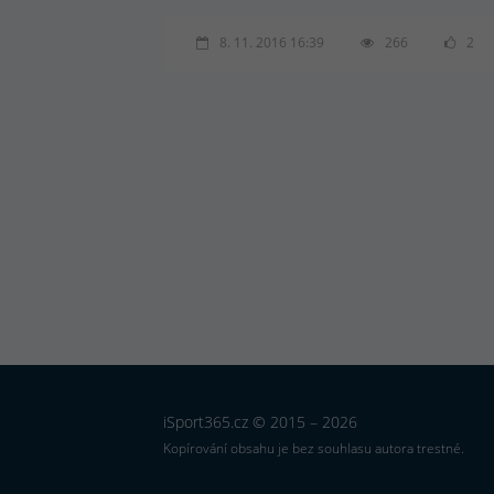
8. 11. 2016 16:39
266
2
iSport365.cz © 2015 – 2026
Kopírování obsahu je bez souhlasu autora trestné.