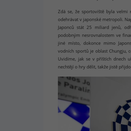
Zdá se, že sportoviště byla velmi
odehrávat v japonské metropoli. Nap
Japonců stát 25 miliard jenů, o
podobným nesrovnalostem ve financ
jiné místo, dokonce mimo Japons
vodních sportů je oblast Chungju, c
Uvidíme, jak se v příštích dnech u
nechtějí o hry dělit, takže jistě př