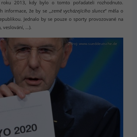
roku 2013, kdy bylo o tomto pořadateli rozhodnuto.
 informace, že by se ,,
země vycházejícího slunce
“ měla o
 republikou. Jednalo by se pouze o sporty provozované na
, veslování, …).
Zdroj: www.sueddeutsche.de