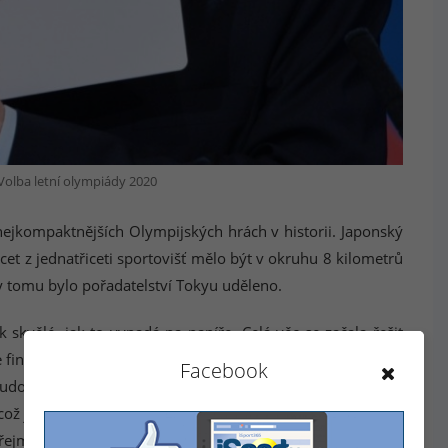
Volba letní olympiády 2020
nejkompaktnějších Olympijských hrách v historii. Japonský
cet z jednatřiceti sportovišť mělo být v okruhu 8 kilometrů
y tomu bylo pořadatelství Tokyu uděleno.
k skvělé, jak to vypadá na papíře. Celá věc se začala řešit
e financování výstavby některých sportovišť. Ukázalo se, že
Facebook
udování některých areálů by mělo stát zhruba 3 biliony
 což je čtyřnásobek původního odhadu a téměř trojnásobek
řejmě v rozporu s politikou MOV.