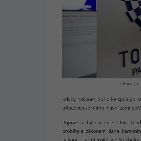
Letní olymp
Kdyby nakonec došlo ke spolupořádá
případech se mimo hlavní zemi pořá
Poprvé to bylo v roce 1956. Tehd
probíhala zákonem daná karanténa
nakonec uskutečnily ve Stokholm