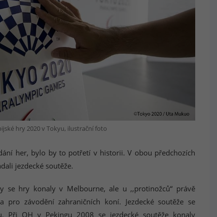
ijské hry 2020 v Tokyu, ilustrační foto
ní her, bylo by to potřetí v historii. V obou předchozích
dali jezdecké soutěže.
y se hry konaly v Melbourne, ale u ,,protinožců“ právě
 pro závodění zahraničních koní. Jezdecké soutěže se
u. Při OH v Pekingu 2008 se jezdecké soutěže konaly