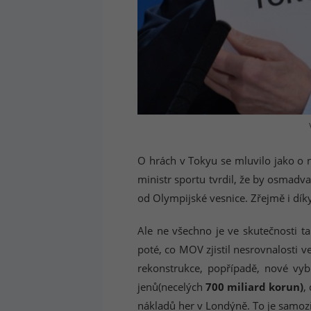
O hrách v Tokyu se mluvilo jako o 
ministr sportu tvrdil, že by osmadva
od Olympijské vesnice. Zřejmě i dík
Ale ne všechno je ve skutečnosti ta
poté, co MOV zjistil nesrovnalosti v
rekonstrukce, popřípadě, nové vyb
jenů(necelých
700 miliard korun)
,
nákladů her v Londýně. To je samoz