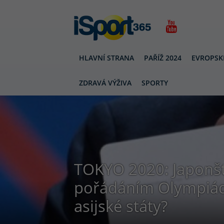
HLAVNÍ STRANA
PAŘÍŽ 2024
EVROPSK
ZDRAVÁ VÝŽIVA
SPORTY
TOKYO 2020: Japonšt
pořádáním Olympiády 
asijské státy?