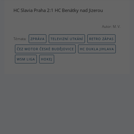
HC Slavia Praha 2:1 HC Benátky nad Jizerou
Autor: M. V.
Témata:
ZPRÁVA
TELEVIZNÍ UTKÁNÍ
RETRO ZÁPAS
ČEZ MOTOR ČESKÉ BUDĚJOVICE
HC DUKLA JIHLAVA
WSM LIGA
HOKEJ