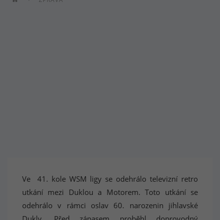
Ve 41. kole WSM ligy se odehrálo televizní retro
utkání mezi Duklou a Motorem. Toto utkání se
odehrálo v rámci oslav 60. narozenin jihlavské
Dukly. Před zápasem proběhl doprovodný