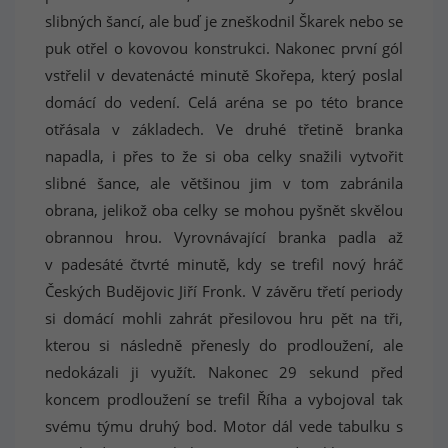
slibných šancí, ale buď je zneškodnil Škarek nebo se
puk otřel o kovovou konstrukci. Nakonec první gól
vstřelil v devatenácté minutě Skořepa, který poslal
domácí do vedení. Celá aréna se po této brance
otřásala v základech. Ve druhé třetině branka
napadla, i přes to že si oba celky snažili vytvořit
slibné šance, ale většinou jim v tom zabránila
obrana, jelikož oba celky se mohou pyšnět skvělou
obrannou hrou. Vyrovnávající branka padla až
v padesáté čtvrté minutě, kdy se trefil nový hráč
Českých Budějovic Jiří Fronk. V závěru třetí periody
si domácí mohli zahrát přesilovou hru pět na tři,
kterou si následně přenesly do prodloužení, ale
nedokázali ji využít. Nakonec 29 sekund před
koncem prodloužení se trefil Říha a vybojoval tak
svému týmu druhý bod. Motor dál vede tabulku s