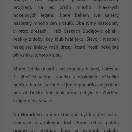
program. Na led přišlo mnoho jihlavských
hokejových legend, které během své kariéry
nasbíraly mnoho cen a titulů. Oba týmy nastoupily
v retro dresech. Hráči Českých Budějovic oblékli
repliky z doby, kdy klub hrál jako „Slavoj“. Naopak
hokejisté Jihlavy měli dresy, které nosili hokejisté
při vzniku tohoto klubu.
Motor šel do utkání s nelichotivou bilancí, i přes to
že Jihočeši vedou tabulku s náskokem několika
bodů, v letošní sezóně se jim nepodařilo ani jednou
porazit Duklu. Ani jinak tomu nebylo ve čtvrtém
vzájemném zápase.
Na Horáckém zimním stadionu byl k vidění velmi
zajímavý a atraktivní duel. První třetina patřila
především hostům, kteří si vytvořili několik