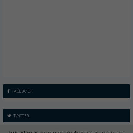
FACEBOOK
TWITTER
iSport365.cz © 2015 – 2026
Tento web používá soubory cookie k poskytování služeb, personalizaci