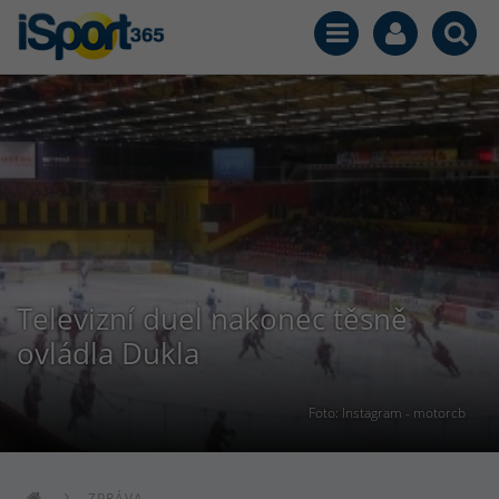
Televizní duel nakonec těsně
ovládla Dukla
Foto: Instagram - motorcb
ZPRÁVA