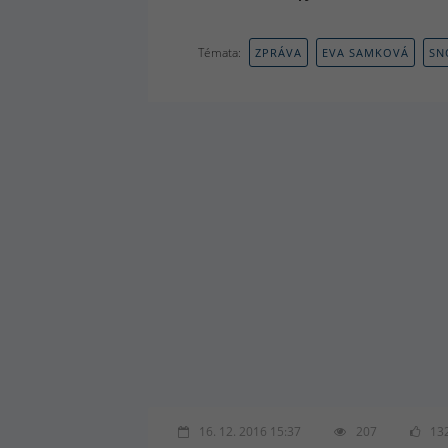
Témata:
ZPRÁVA
EVA SAMKOVÁ
SN
16. 12. 2016 15:37
207
13