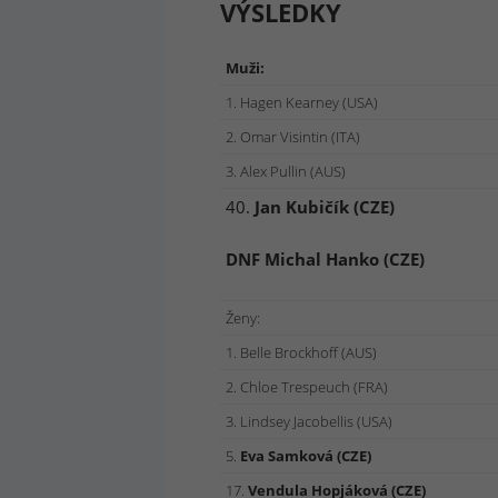
VÝSLEDKY
Muži:
1. Hagen Kearney (USA)
2. Omar Visintin (ITA)
3. Alex Pullin (AUS)
40.
Jan
Kubičík (CZE)
DNF Michal
Hanko (CZE)
Ženy:
1. Belle Brockhoff (AUS)
2. Chloe Trespeuch (FRA)
3. Lindsey Jacobellis (USA)
5.
Eva
Samková (CZE)
17.
Vendula
Hopjáková (CZE)