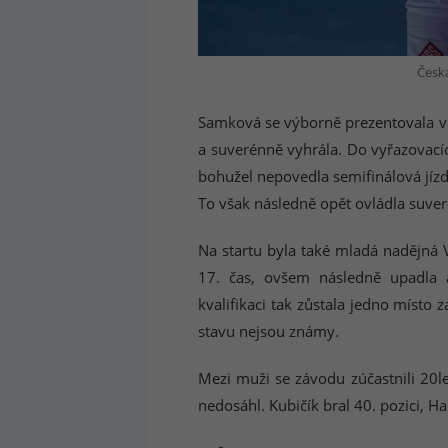
Česk
Samková se výborně prezentovala v 
a suverénně vyhrála. Do vyřazovacích
bohužel nepovedla semifinálová jízd
To však následně opět ovládla suv
Na startu byla také mladá nadějná V
17. čas, ovšem následně upadla 
kvalifikaci tak zůstala jedno místo
stavu nejsou známy.
Mezi muži se závodu zúčastnili 20l
nedosáhl. Kubičík bral 40. pozici, H