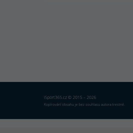
iSport365.cz © 2015 – 2026
Kopírování obsahu je bez souhlasu autora trestné.