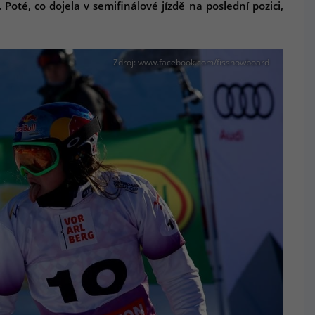
té, co dojela v semifinálové jízdě na poslední pozici,
Zdroj: www.facebook.com/fissnowboard