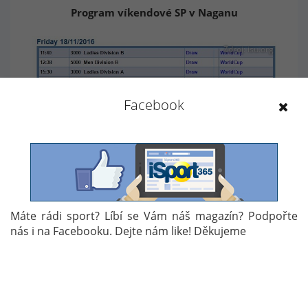
Program víkendové SP v Naganu
Zdroj: isu.org
Facebook
Program rychlobruslení - SP v Naganu 2016
Máte rádi sport? Líbí se Vám náš magazín? Podpořte
nás i na Facebooku. Dejte nám like! Děkujeme
Zdroj: isu.org