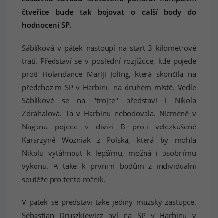
čtveřice bude tak bojovat o další body do
hodnocení SP.
Sáblíková v pátek nastoupí na start 3 kilometrové
trati. Představí se v poslední rozjížďce, kde pojede
proti Holanďance Mariji Joling, která skončila na
předchozím SP v Harbinu na druhém místě. Vedle
Sáblíkové se na "trojce" představí i Nikola
Zdráhalová. Ta v Harbinu nebodovala. Nicméně v
Naganu pojede v divizi B proti velezkušené
Kararzyně Wozniak z Polska, která by mohla
Nikolu vytáhnout k lepšímu, možná i osobnímu
výkonu. A také k prvním bodům z individuální
soutěže pro tento ročník.
V pátek se představí také jediný mužský zástupce.
Sebastian Druszkiewicz byl na SP v Harbinu v