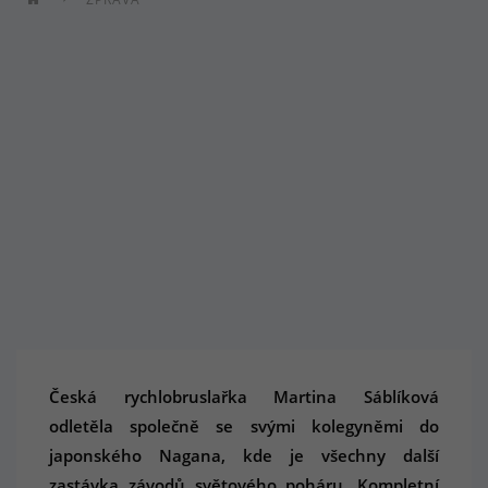
Česká rychlobruslařka Martina Sáblíková
odletěla společně se svými kolegyněmi do
japonského Nagana, kde je všechny další
zastávka závodů světového poháru. Kompletní