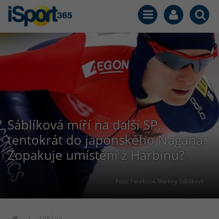
Sáblíková míří na další SP,
tentokrát do japonského Nagana.
Zopakuje umístění z Harbinu?
Foto: Facebook Martiny Sáblíkové
ZPRÁVA