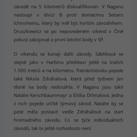
závodě na 5 kilometrů diskvalifikován. V Naganu
nastoupí v divizi B proti domácímu Seitaro
Ichinohemu, který by měl být horším závodníkem.
Druszkiewicz se po nepovedeném víkend v Číně
pokusí zabojovat o první letošní body v SP.
O víkendu se konají další závody. Sáblíková se
stejně jako v Harbinu představí ještě na tratích
1.500 metrů a na kilometru. Patnáctistovku pojede
také Nikola Zdráhalová, která před týdnem jen
těsně na body nedosáhla. V Naganu jsou také
Natálie Kerschbaummayr a Eliška Dřímalová. Jedna
z nich pojede určitě týmový závod. Natálie by se
poté měla postavit vedle Zdráhalové na start
hromadného závodu. Co se týče individuálních
závodů, tak to ještě rozhodnuto není.