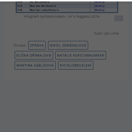
Program rychlobruslení - SP v Naganu 2016
Autor: Jan Linha
Témata:
ZPRÁVA
NIKOL ZDRÁHALOVÁ
ELIŠKA DŘÍMALOVÁ
NATÁLIE KERSCHBAUMAYR
MARTINA SÁBLÍKOVÁ
RYCHLOBRUSLENÍ