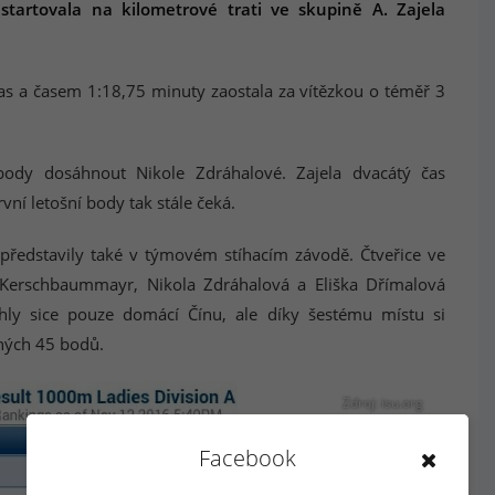
 startovala na kilometrové trati ve skupině A. Zajela
as a časem 1:18,75 minuty zaostala za vítězkou o téměř 3
ody dosáhnout Nikole Zdráhalové. Zajela dvacátý čas
ní letošní body tak stále čeká.
představily také v týmovém stíhacím závodě. Čtveřice ve
e Kerschbaummayr, Nikola Zdráhalová a Eliška Dřímalová
ihly sice pouze domácí Čínu, ale díky šestému místu si
nných 45 bodů.
Zdroj: isu.org
Facebook