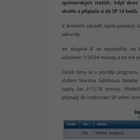
sprinterských tratích, když dnes
skvěle a připsala si do SP 14 bodů.
V dnešním závodě zajela patnáctý č
sekundy.
Ve skupině B se nepodařilo na b
výkonem 1:20,94 minuty a na své prv
České ženy se v později programu 
složení Martina Sáblíková, Natáli
zajely čas 3:13,18 minuty. Předst
připsaly do hodnocení SP velmi ce