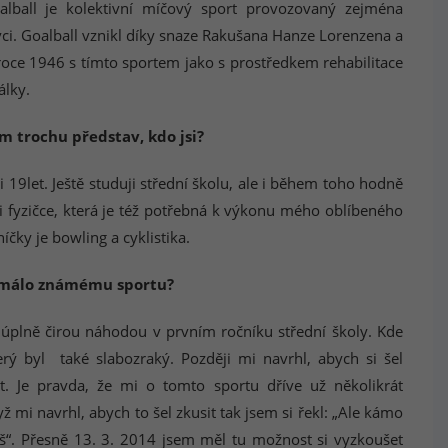
oalball je kolektivní míčový sport provozovaný zejména
i. Goalball vznikl díky snaze Rakušana Hanze Lorenzena a
v roce 1946 s tímto sportem jako s prostředkem rehabilitace
álky.
m trochu představ, kdo jsi?
i 19let. Ještě studuji střední školu, ale i během toho hodně
i fyzičce, která je též potřebná k výkonu mého oblíbeného
íčky je bowling a cyklistika.
o málo známému sportu?
l úplně čirou náhodou v prvním ročníku střední školy. Kde
ý byl také slabozraký. Později mi navrhl, abych si šel
. Je pravda, že mi o tomto sportu dříve už několikrát
ž mi navrhl, abych to šel zkusit tak jsem si řekl: „Ale kámo
áš“. Přesně 13. 3. 2014 jsem měl tu možnost si vyzkoušet