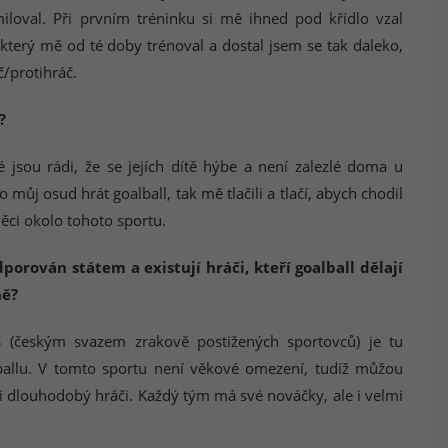
iloval. Při prvním tréninku si mě ihned pod křídlo vzal
 který mě od té doby trénoval a dostal jsem se tak daleko,
č/protihráč.
?
 jsou rádi, že se jejích dítě hýbe a není zalezlé doma u
e to můj osud hrát goalball, tak mě tlačili a tlačí, abych chodil
věci okolo tohoto sportu.
porován státem a existují hráči, kteří goalball dělají
ně?
 (českým svazem zrakově postižených sportovců) je tu
lballu. V tomto sportu není věkové omezení, tudíž můžou
 i dlouhodobý hráči. Každý tým má své nováčky, ale i velmi