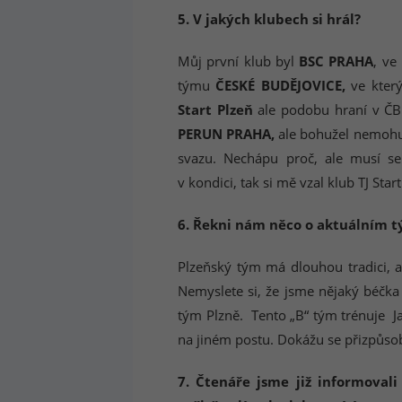
5. V jakých klubech si hrál?
Můj první klub byl
BSC PRAHA
, ve
týmu
ČESKÉ BUDĚJOVICE,
ve který
Start Plzeň
ale podobu hraní v ČB
PERUN PRAHA,
ale bohužel nemohu 
svazu. Nechápu proč, ale musí se
v kondici, tak si mě vzal klub TJ Sta
6. Řekni nám něco o aktuálním tým
Plzeňský tým má dlouhou tradici, 
Nemyslete si, že jsme nějaký béčka 
tým Plzně. Tento „B“ tým trénuje Ja
na jiném postu. Dokážu se přizpůsob
7. Čtenáře jsme již informovali