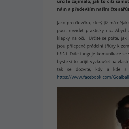
určitě zajímalo, jak to cítí sam
nám a především našim čtenářům
Jako pro člověka, který již má něja
pocit nevidět prakticky nic. Abych
klapky na oči. Určitě se ptáte, jak
jsou přilepené prádelní šňůry k ze
hřišti. Dále funguje komunikace se 
byste si to přijít vyzkoušet na vla
tak se dozvíte, kdy a kde si 
https://www.facebook.com/Goalball