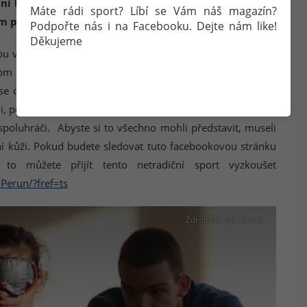
otní hráči během zápasu, jaký je to pro ně pocit? Zkus
Máte rádi sport? Líbí se Vám náš magazín?
 přiblížit?
Podpořte nás i na Facebooku. Dejte nám like!
Děkujeme
kou vadu očí a míň vidí, tak to pro něho není takový hrozný
om si právě byli na hřišti všichni rovni, máme speciální
 se orientuju po hřišti. Hřiště je nalajnované a hmatatelně
mi, podle kterých se pomocí rukou a nohou orientujeme na
spoluhráči. Abyste si to všechno mohli představit, museli
stní kůži. Pokud budete sledovat tuto facebookovou stránku
to můžete přijít tento netradiční sport vyzkoušet
Perun/?fref=ts
Zdroj: FB - GC Perun