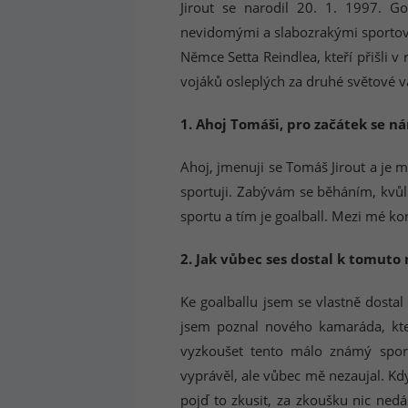
Jirout se narodil 20. 1. 1997. G
nevidomými a slabozrakými sportovc
Němce Setta Reindlea, kteří přišli 
vojáků osleplých za druhé světové v
1. Ahoj Tomáši, pro začátek se ná
Ahoj, jmenuji se Tomáš Jirout a je m
sportuji. Zabývám se běháním, kvůl
sportu a tím je goalball. Mezi mé kon
2. Jak vůbec ses dostal k tomut
Ke goalballu jsem se vlastně dosta
jsem poznal nového kamaráda, kter
vyzkoušet tento málo známý sport
vyprávěl, ale vůbec mě nezaujal. Kdy
pojď to zkusit, za zkoušku nic ned