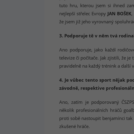
tuto hru, kterou jsem si ihned zam
nejlepší střelec Evropy
JAN BOŠEK
,
že jsem již jeho vyrovnaný spoluhrá
3. Podporuje tě v něm tvá rodina
Ano podporuje, jako každí rodičové
televize či počítače. Jak zjistili, že j
pravidelně na každý trénink a další 
4. Je vůbec tento sport nějak pod
závodně, respektive profesionál
Ano, zatím je podporovaný ČSZPS
několik profesionálních hráčů goa
proti sobě nastoupit benjamínci tak
zkušené hráče.