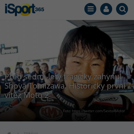
Před sedmi lety tragicky zahynul
Shoya Tomizawa. Historicky první
vítěz Moto 2
Foto: https://twitter.com/SextoAMotor
ZPRÁVA