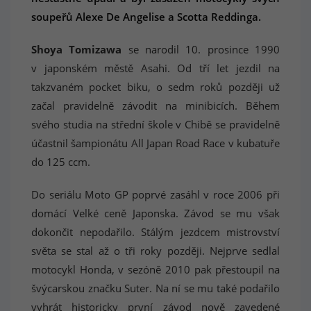
soupeřů Alexe De Angelise a Scotta Reddinga.
Shoya Tomizawa
se narodil 10. prosince 1990
v japonském městě Asahi. Od tří let jezdil na
takzvaném pocket biku, o sedm roků později už
začal pravidelně závodit na minibicích. Během
svého studia na střední škole v Chibě se pravidelně
účastnil šampionátu All Japan Road Race v kubatuře
do 125 ccm.
Do seriálu Moto GP poprvé zasáhl v roce 2006 při
domácí Velké ceně Japonska. Závod se mu však
dokončit nepodařilo. Stálým jezdcem mistrovství
světa se stal až o tři roky později. Nejprve sedlal
motocykl Honda, v sezóně 2010 pak přestoupil na
švýcarskou značku Suter. Na ní se mu také podařilo
vyhrát historicky první závod nově zavedené