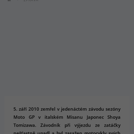
5. září 2010 zemřel v jedenáctém závodu sezóny
Moto GP v italském Misanu Japonec Shoya
Tomizawa. Závodník při výjezdu ze zatáčky
nešťastně upadl a byl zasažen motocykly svých