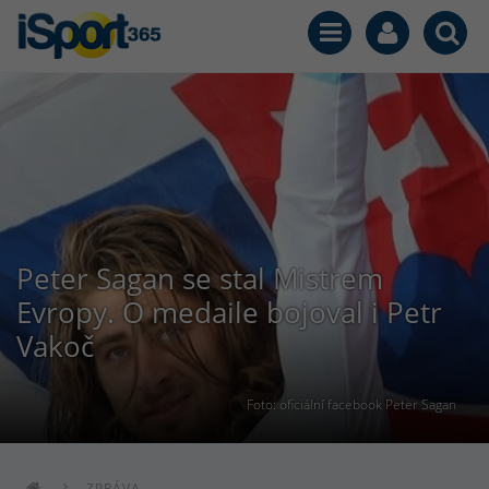
Peter Sagan se stal Mistrem
Evropy. O medaile bojoval i Petr
Vakoč
Foto: oficiální facebook Peter Sagan
ZPRÁVA