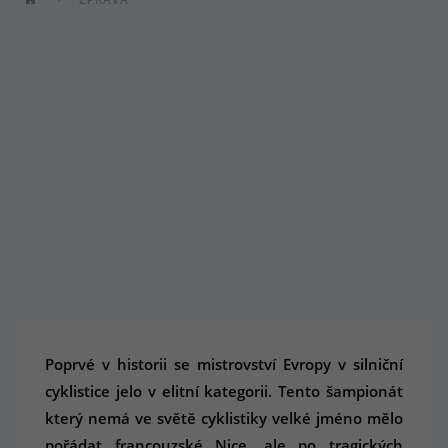
Poprvé v historii se mistrovství Evropy v silniční
cyklistice jelo v elitní kategorii. Tento šampionát
který nemá ve světě cyklistiky velké jméno mělo
pořádat francouzské Nice, ale po tragických