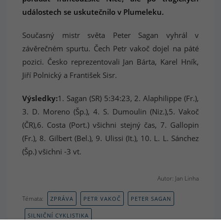
událostech se uskutečnilo v Plumeleku.
Současný mistr světa Peter Sagan vyhrál v
závěrečném spurtu. Čech Petr vakoč dojel na páté
pozici. Česko reprezentovali Jan Bárta, Karel Hník,
Jiří Polnický a František Sisr.
Výsledky:
1. Sagan (SR) 5:34:23, 2. Alaphilippe (Fr.),
3. D. Moreno (Šp.), 4. S. Dumoulin (Niz.),5. Vakoč
(ČR),6. Costa (Port.) všichni stejný čas, 7. Gallopin
(Fr.), 8. Gilbert (Bel.), 9. Ulissi (It.), 10. L. L. Sánchez
(Šp.) všichni -3 vt.
Autor: Jan Linha
Témata:
ZPRÁVA
PETR VAKOČ
PETER SAGAN
SILNIČNÍ CYKLISTIKA