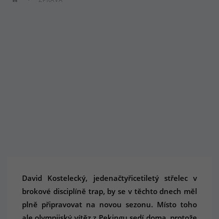
David Kostelecký, jedenačtyřicetiletý střelec v
brokové disciplíně trap, by se v těchto dnech měl
plně připravovat na novou sezonu. Místo toho
ale olympijský vítěz z Pekingu sedí doma, protože