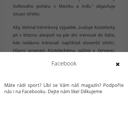
Světového poháru v Mexiku a Indii," objasňuje
situaci střelec.
Aby dohnal tréninkový výpadek, zvažuje Kostelecký
jet v březnu alespoň na pár dní trénovat do Itálie,
kde nedávno trénovali například slovenští střelci.
Hlavní program Kosteleckému začíná v červenci,
kdy se střílí evropský šampionát v Baku, na
Facebook
přelomu července a srpna pak pohár světový.
Autor: Jaroslav Vondrák
Témata:
ZPRÁVA
LETNÍ OLYMPIJSKÉ HRY TOKYO 2020
SPORTOVNÍ STŘELBA
DAVID KOSTELECKÝ
Máte rádi sport? Líbí se Vám náš magazín? Podpořte
nás i na Facebooku. Dejte nám like! Děkujeme