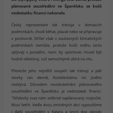
plánované soustředění ve Španělsku se kvůli
nedostatku financí nekonalo.
Český reprezentant tak trénuje v domácích
podmínkách, chodí běhat, plavat nebo se připravuje
v posilovně. Střílet však v současných klimatických
podmínkách nemůže, protože kvůli sněhu terče
splývají s pozadím, navíc by sportovec musel být
hodně oblečený, což samozřejmě ubírá na citu.
Přestože jeho největší soupeři tak trénují a pálí
stovky ran denně, Kosteleckému nic jiného
nezbývá. Důvodem neuskutečnění plánovaného
soustředění ve Španělsku je nedostatek financí.
"Střelecký svaz nám seškrtal naplánovaný rozpočet.
Musí šetřit. Vedle dvou zmíněných akcí vypouštíme
i další soustředění v Kataru a první dva závody