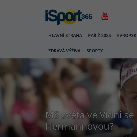
HLAVNÍ STRANA
PAŘÍŽ 2024
EVROPSK
ZDRAVÁ VÝŽIVA
SPORTY
MS světa ve Vídni se 
Hermannovou?