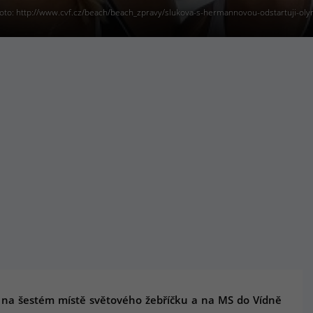
oto: http://www.cvf.cz/beach/beach_zpravy/slukova-s-hermannovou-odstartuji-ol
ce na šestém místě světového žebříčku a na MS do Vídně