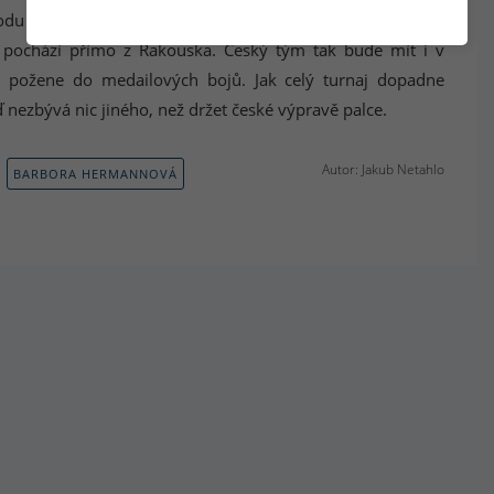
odu by mohlo také přinést skoro rodinné prostředí, jelikož
 pochází přímo z Rakouska. Český tým tak bude mít i v
je požene do medailových bojů. Jak celý turnaj dopadne
nezbývá nic jiného, než držet české výpravě palce.
Autor: Jakub Netahlo
BARBORA HERMANNOVÁ