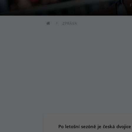
F
ZPRÁVA
Po letošní sezóně je česká dvoji