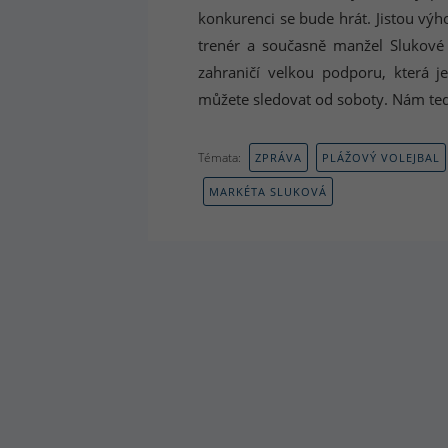
konkurenci se bude hrát. Jistou výh
trenér a současně manžel Slukové
zahraničí velkou podporu, která 
můžete sledovat od soboty. Nám teď 
Témata:
ZPRÁVA
PLÁŽOVÝ VOLEJBAL
MARKÉTA SLUKOVÁ