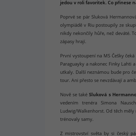
jedou v roli favoritek. Co přinese 
Poprvé se pár Sluková Hermannová 
olympiádě v Riu postoupily ze skupi
nikdy nekončily hůře, než deváté. T
zápasy hrají.
První vystoupení na MS Češky čeká v
Paraguayky a nakonec Finky Lahti a
utkaly. Další neznámou bude pro čes
tour. Ani přesto se nevzdávají a amb
Nově se také
Sluková s Hermann
vedením trenéra Simona Nausch
Ludwig/Walkenhorst. Od těch měly mo
trénovaly samy.
Z mistrovství světa by si český pá