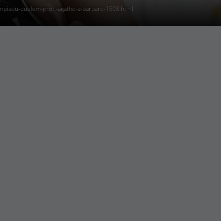
ympiadu-duelem-proti-agathe-a-barbare-1508.html