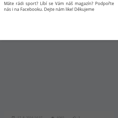
Máte rádi sport? Líbí se Vám náš magazín? Podpořte
nás i na Facebooku. Dejte nám like! Děkujeme
MARTIN FUKSA
RYCHLOSTNÍ KANOISTIKA
OLYMPIÁDA RIO 2016
17. 8. 2016 14:37
6065
3