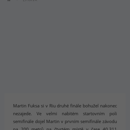
Martin Fuksa si v Riu druhé finále bohužel nakonec
nezajede. Ve velmi nabitém startovním poli
semifinále dojel Martin v prvním semifinále závodu
na 200 metrů na čtvrtém místě v čase 40,311