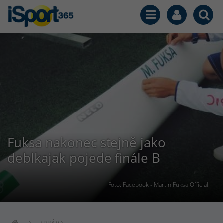
Fuksa nakonec stejně jako
deblkajak pojede finále B
Foto: Facebook - Martin Fuksa Official
ZPRÁVA