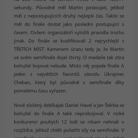
sekundy. Původně měl Martin postoupit, jelikož
měl z nepostupujících druhý nejlepší čas. Takže se
měl do finále dostat jako poslední postupující s
časem. Ovšem organizátoři vyložili pravidla trochu
jinak. Do finále se kvalifikovali 2 nejrychlejší z
TŘETÍCH MÍST. Kamenem úrazu tedy je, že Martin
ve svém semifinále dojel čtvrtý. O medaile tak zítra
bohužel bojovat nebude. Místo něj pojede finále A
jeden z největších favoritů závodu Ukrajinec
Cheban, který byl původně v semifinále díky
pomalému času vyřazen.
Nově složený deblkajak Daniel Havel a Jan Štěrba se
bohužel do finále A také neprobojoval. V nízké
konkurenci pouhých 12 lodí se nikam nehnali v
rozjížďce, jelikož chtěli pošetřit síly na semifinále. V