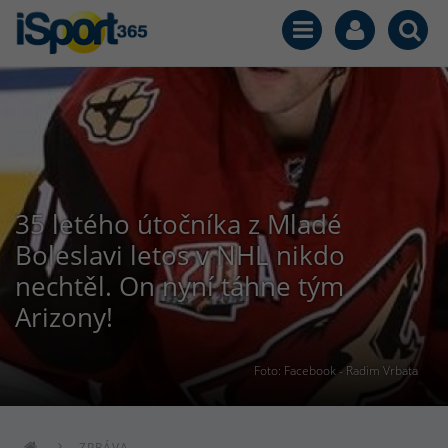
35 letého útočníka z Mladé
Boleslavi letos v NHL nikdo
nechtěl. On nyní táhne tým
Arizony!
Foto: Facebook - Radim Vrbata
ZPRÁVA