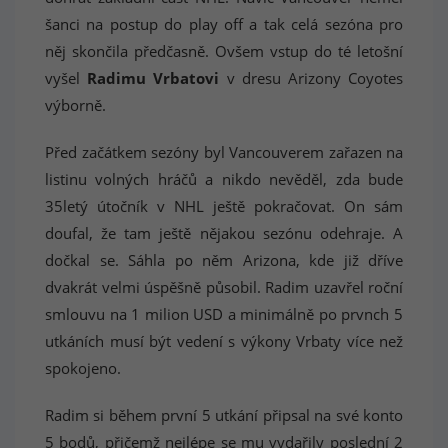
šanci na postup do play off a tak celá sezóna pro
něj skončila předčasně. Ovšem vstup do té letošní
vyšel
Radimu Vrbatovi
v dresu Arizony Coyotes
výborně.
Před začátkem sezóny byl Vancouverem zařazen na
listinu volných hráčů a nikdo nevěděl, zda bude
35letý útočník v NHL ještě pokračovat. On sám
doufal, že tam ještě nějakou sezónu odehraje. A
dočkal se. Sáhla po něm Arizona, kde již dříve
dvakrát velmi úspěšně působil. Radim uzavřel roční
smlouvu na 1 milion USD a minimálně po prvnch 5
utkáních musí být vedení s výkony Vrbaty více než
spokojeno.
Radim si během první 5 utkání připsal na své konto
5 bodů, přičemž nejlépe se mu vydařily poslední 2