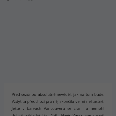
Před sezónou absolutně nevěděl, jak na tom bude.
Vždyť ta předchozí pro něj skončila velmi nešťastně.
Ještě v barvách Vancouveru se zranil a nemohl
dohrát základní část NHL. Navíc Vancouver neměl