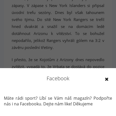
zápasy. V zápase s New York Islanders si připsal
úvodní trefu sezóny. Dnes byl však tahounem
svého týmu. Do sítě New York Rangers se trefil
hned dvakrát a snažil se na domácím ledě
dotáhnout Arizonu k vítězství. To se bohužel
nepodařilo, jelikož Rangers vyhráli gólem na 3:2 v
závěru poslední třetiny.
I přesto, že se Kojotům z Arizony dnes nepovedlo
zvítězit, vypadá to, že Vrbata se dostává do pozice
lídra klubu. V současné době má na kontě 5 bodů
Facebook
za 3 góly a 2 asistence a je nejproduktivnějším
hráčem svého klubu. Majitelé Arizony tak udělali
před sezónou velmi dobrý tah, když se rozhodli již
potřetí povolat Vrbatu do svých řad.
Autor: Jan Linha