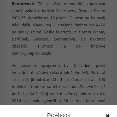
Baumrtová
. Té se však nepodařilo zopakovat
slibný výkon z letošní Velké ceny Brna a časem
2:06,25 skončila na 12.pozici. O postupy bojovali
také další plavci, mj. i smíšená štafeta na 4x50
polohový závod. České kvarteto ve složení Franta,
Bartůněk, Svěcená, Seemanová, ale nakonec
obsadilo 11.místo a do finálové
osmičky neproklouzlo.
Ve večerním programu byl k vidění první
individuální světový rekord letošního MS. Postaral
se o něj Jihoafričan Chad Le Clos na trati 100
motýlek. Tomu se na této trati podařilo zvítězit již
potřetí v řadě. Svůj vlastní světový rekord z roku
2014 ve finále vylepšil o 36 setin a jeho nová
hodnota je 48,08s.
Facebook