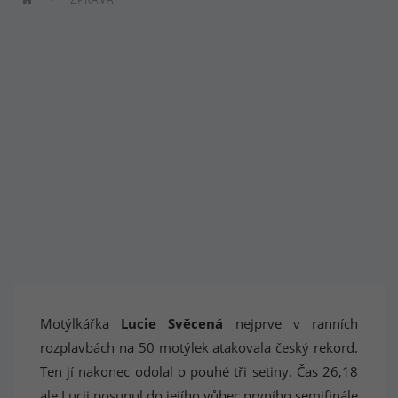
Motýlkářka
Lucie Svěcená
nejprve v ranních
rozplavbách na 50 motýlek atakovala český rekord.
Ten jí nakonec odolal o pouhé tři setiny. Čas 26,18
ale Lucii posunul do jejího vůbec prvního semifinále