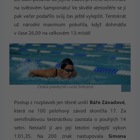
na světovém šampionátu! Ve skvělé atmosféře se ji
pak večer podařilo svůj čas ještě vylepšit. Tentokrát
už národní maximum pokořila, když dohmátla
v čase 26,09 na celkovém 13.místě!
Zdroj: Václav Pokorný
Česká plavkyně Lucie Svěcená
Postup z rozplaveb jen těsně unikl
Báře Závadové
,
která na 100 polohový závod skončila 17. Za
semifinálovou šestnáctkou zaostala o pouhých 14
setin. Nestačil jí ani její letošní nejlepší výkon
1:01,35. Na 200 znak nastupovala
Simona