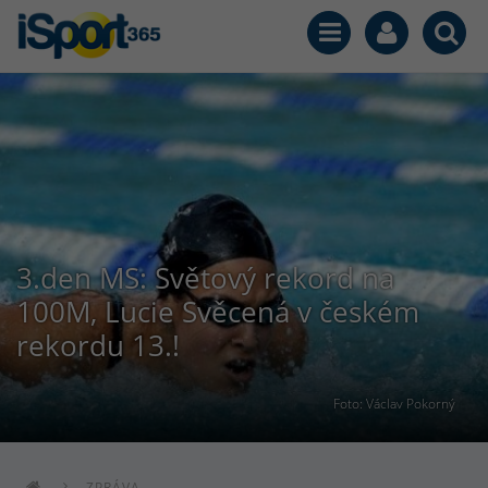
3.den MS: Světový rekord na
100M, Lucie Svěcená v českém
rekordu 13.!
Foto: Václav Pokorný
ZPRÁVA