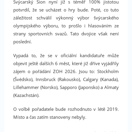
Švýcarský Sion nyní již s téměř 100% jistotou
potvrdil, že se ucházet o hry bude. Poté, co tuto
záležitost schválil výkonný výbor švýcarského
olympijského výboru, to prošlo i hlasováním ze
strany sportovních svazů. Tato dvojice však není
poslední.
Vypadá to, že se v oficiální kandidatuře může
objevit ještě dalších 6 měst, které již dříve vyjádřily
zájem o pořádání ZOH 2026. Jsou to: Stockholm
(Švédsko), Innsbruck (Rakousko), Calgary (Kanada),
Lillehammer (Norsko), Sapporo (Japonsko) a Almaty
(Kazachstán).
O volbě pořadatele bude rozhodnuto v létě 2019.
Místo a čas zatím stanoveny nebyly.