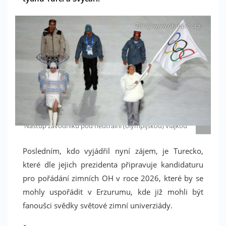
Zdroj: www.olympic.org
Nástup závodníků pod neutrální (olympijskou) vlajkou
Posledním, kdo vyjádřil nyní zájem, je Turecko,
které dle jejich prezidenta připravuje kandidaturu
pro pořádání zimních OH v roce 2026, které by se
mohly uspořádit v Erzurumu, kde již mohli být
fanoušci svědky světové zimní univerziády.