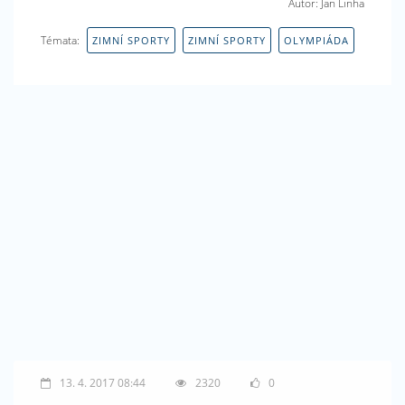
Autor: Jan Linha
Témata:
ZIMNÍ SPORTY
ZIMNÍ SPORTY
OLYMPIÁDA
13. 4. 2017 08:44
2320
0