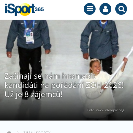
Začínají se nám hromadit
kandidáti na pořádání ZOH 2026!
Už je 8 zájemců!
Foto: www.olympic.org
ZIMNÍ SPORTY