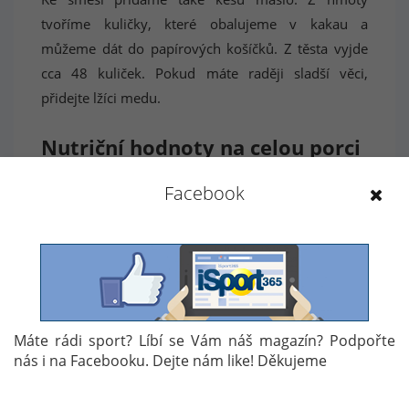
tvoříme kuličky, které obalujeme v kakau a
můžeme dát do papírových košíčků. Z těsta vyjde
cca 48 kuliček. Pokud máte raději sladší věci,
přidejte lžíci medu.
Nutriční hodnoty na celou porci
:
Facebook
Kalorická hodnota: 1 347 kcal
Bílkoviny: 37g
Sacharidy: 241g
Máte rádi sport? Líbí se Vám náš magazín? Podpořte
Tuky: 29g
nás i na Facebooku. Dejte nám like! Děkujeme
Vláknina: 28g