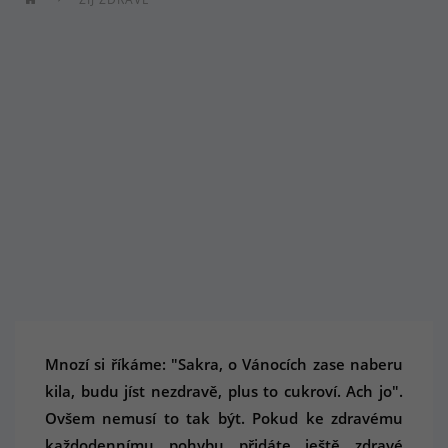
Mnozí si říkáme: "Sakra, o Vánocích zase naberu
kila, budu jíst nezdravě, plus to cukroví. Ach jo".
Ovšem nemusí to tak být. Pokud ke zdravému
každodennímu pohybu přidáte ještě zdravé