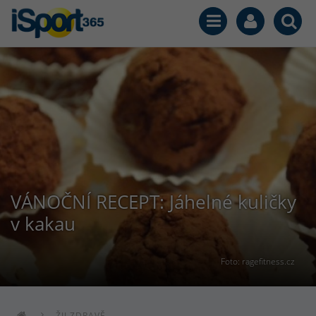
VÁNOČNÍ RECEPT: Jáhelné kuličky
v kakau
Foto: ragefitness.cz
ŽIJ ZDRAVĚ