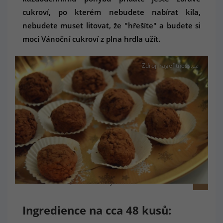
cukroví, po kterém nebudete nabírat kila,
nebudete muset litovat, že "hřešíte" a budete si
moci Vánoční cukroví z plna hrdla užít.
Zdroj: ragefitness.cz
Jáhelné kuličky v kakau
Ingredience na cca 48 kusů
: