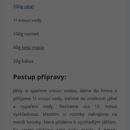
200g
jáhel
1l vroucí vody
100g rozinek
40g
kešu másla
20g kakaa
Post
up přípravy:
Jáhly si spaříme vroucí vodou, dáme do hrnce a
přilijeme 1l vroucí vody. Vaříme do změknutí jáhel
a vypaření vody. Necháme cca 15 minut
vychladnout. Mezitím si rozinky nakrájíme na
menší kousky, které přidáme k vychladlým jáhlám.
Ke směsi přidáme také kešu máslo. Z hmoty