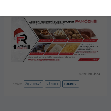
Autor receptu:
Rage Fitness
Autor: Jan Linha
Témata:
ŽIJ ZDRAVĚ
VÁNOCE
CUKROVÍ