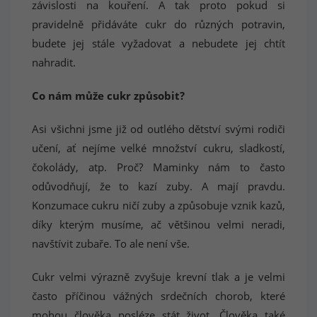
závislosti na kouření. A tak proto pokud si
pravidelně přidáváte cukr do různých potravin,
budete jej stále vyžadovat a nebudete jej chtít
nahradit.
Co nám může cukr způsobit?
Asi všichni jsme již od outlého dětství svými rodiči
učení, ať nejíme velké množství cukru, sladkostí,
čokolády, atp. Proč? Maminky nám to často
odůvodňují, že to kazí zuby. A mají pravdu.
Konzumace cukru ničí zuby a způsobuje vznik kazů,
díky kterým musíme, ač většinou velmi neradi,
navštívit zubaře. To ale není vše.
Cukr velmi výrazně zvyšuje krevní tlak a je velmi
často příčinou vážných srdečních chorob, které
mohou člověka posléze stát život. Člověka také