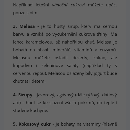
Například letošní
vánoční cukroví
můžete upéct
pouze s ním.
3. Melasa
- je to hustý sirup, který má černou
barvu a vzniká po vycukernění cukrové třtiny. Má
lehce karamelovou, až nahořklou chuť. Melasa je
bohatá na obsah minerálů, vitaminů a enzymů.
Melasou můžete osladit dezerty, kakao, ale
kupodivu i zeleninové saláty (například ty s
červenou řepou). Melasou oslazený bílý jogurt bude
chutnat i dětem.
4. Sirupy
- javorový, agávový (dále rýžový, datlový
atd) - hodí se ke slazení všech pokrmů, do teplé i
studené kuchyně.
5. Kokosový cukr
- je bohatý na vitaminy (hlavně