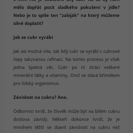
mělo dopřát pocit sladkého pokušení v jídle?
Nebo je to spíše ten "zabiják" na který můžeme
silně doplatit?
Jak se cukr vyrábí
Jak asi možná víte, tak bílý cukr se vyrábí z cukrové
řepy takzvanou rafinací. Na tomto procesu je však
jedna špatná věc. Cukr po ní ztrácí veškeré
minerální látky a vitamíny, čímž se stává břímětem
pro lidský organismus.
Závislost na cukru? Ano.
Odborníci tvrdí, že člověk může být na bílém cukru
doslova závislý. Někteří dokonce tvrdí, že je
mnohem těžší se zbavit závislosti na cukru než