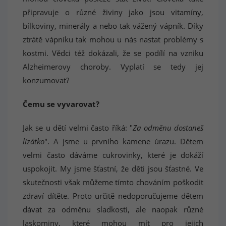
připravuje o různé živiny jako jsou vitamíny,
bílkoviny, minerály a nebo tak vážený vápník. Díky
ztrátě vápníku tak mohou u nás nastat problémy s
kostmi. Vědci též dokázali, že se podílí na vzniku
Alzheimerovy choroby. Vyplatí se tedy jej
konzumovat?
Čemu se vyvarovat?
Jak se u dětí velmi často říká: "
Za odměnu dostaneš
lízátko
". A jsme u prvního kamene úrazu. Dětem
velmi často dáváme cukrovinky, které je dokáží
uspokojit. My jsme šťastní, že děti jsou šťastné. Ve
skutečnosti však můžeme tímto chováním poškodit
zdraví dítěte. Proto určitě nedoporučujeme dětem
dávat za odměnu sladkosti, ale naopak různé
laskominy, které mohou mít pro jejich