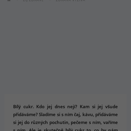
Bílý cukr. Kdo jej dnes nejí? Kam si jej všude
přidáváme? Sladíme si s ním čaj, kávu, přidáváme
si jej do různých pochutin, pečeme s ním, vaříme
s ním. Ale je skutečně bílý cukr to, co by nám