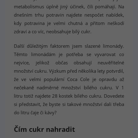
metabolismus úplně jiný účinek, čili pomáhají. Na
dnešním trhu potravin najdete nespočet nabídek,
kdy potravina je velmi chutná a přitom neškodí
zdraví a co víc, neobsahuje bílý cukr.
Další důležitým faktorem jsem slazené limonády.
Těmto limonádám je potřeba se vyvarovat co
nejvíce, jelikož občas obsahují neuvěřitelné
množství cukru. Výzkum před několika lety potvrdil,
že ve velmi populární Coca Cole je opravdu až
nečekaně nadměrné množství bílého cukru. V 1
litru totiž najdete 28 kostek bílého cukru. Dovedete
si představit, že byste si takové množství dali třeba
do litru čaje či kávy?
Čím cukr nahradit