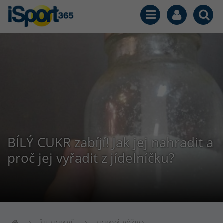
BÍLÝ CUKR zabíjí! Jak jej nahradit a
proč jej vyřadit z jídelníčku?
ŽIJ ZDRAVĚ
ZDRAVÁ VÝŽIVA