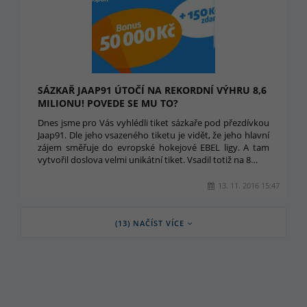
SÁZKAŘ JAAP91 ÚTOČÍ NA REKORDNÍ VÝHRU 8,6
MILIONU! POVEDE SE MU TO?
Dnes jsme pro Vás vyhlédli tiket sázkaře pod přezdívkou
Jaap91. Dle jeho vsazeného tiketu je vidět, že jeho hlavní
zájem směřuje do evropské hokejové EBEL ligy. A tam
vytvořil doslova velmi unikátní tiket. Vsadil totiž na 8…
13. 11. 2016 15:47
(13) NAČÍST VÍCE