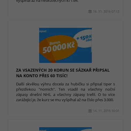
vyšplhal až na neskutečných 871.64.
16. 11. 2016 07:12
ZA VSAZENÝCH 20 KORUN SE SÁZKAŘ PŘIPSAL
NA KONTO PŘES 60 TISÍC!
Další skvělou výhru docela za hubičku si připsal tiper s
přezdívkou "nomich". Ten vsadil na všechny noční
zápasy dnešní NHL a všechny zápasy trefil. O to více
zarážející je, že kurz se mu vyšplhal až na číslo přes 3.000.
14. 11. 2016 16:01