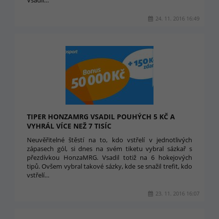
Vsadil…
24. 11. 2016 16:49
TIPER HONZAMRG VSADIL POUHÝCH 5 KČ A
VYHRÁL VÍCE NEŽ 7 TISÍC
Neuvěřitelné štěstí na to, kdo vstřelí v jednotlivých
zápasech gól, si dnes na svém tiketu vybral sázkař s
přezdívkou HonzaMRG. Vsadil totiž na 6 hokejových
tipů. Ovšem vybral takové sázky, kde se snažil trefit, kdo
vstřelí…
23. 11. 2016 16:07