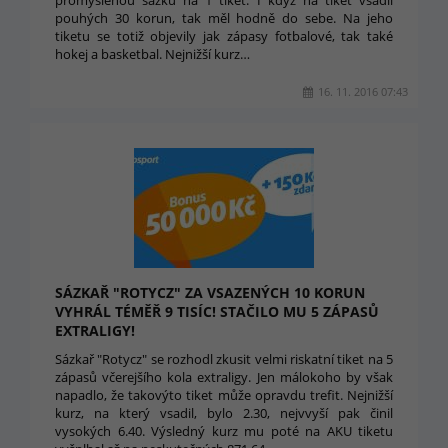
promyšlenou sázku na 1 tiket. I když na tiket vsadil
pouhých 30 korun, tak měl hodně do sebe. Na jeho
tiketu se totiž objevily jak zápasy fotbalové, tak také
hokej a basketbal. Nejnižší kurz…
16. 11. 2016 07:43
SÁZKAŘ "ROTYCZ" ZA VSAZENÝCH 10 KORUN
VYHRÁL TÉMĚŘ 9 TISÍC! STAČILO MU 5 ZÁPASŮ
EXTRALIGY!
Sázkař "Rotycz" se rozhodl zkusit velmi riskatní tiket na 5
zápasů včerejšího kola extraligy. Jen málokoho by však
napadlo, že takovýto tiket může opravdu trefit. Nejnižší
kurz, na který vsadil, bylo 2.30, nejvvyší pak činil
vysokých 6.40. Výsledný kurz mu poté na AKU tiketu