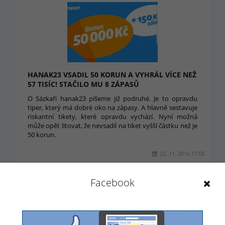
HANAK23 VSADIL 50 KORUN A VYHRÁL VÍCE NEŽ
57 TISÍC! STAČILO MU 8 ZÁPASŮ
O Sázkaři hanak23 píšeme již podruhé. Je to opravdu
tiper, který má dobré oko na zápasy. A hlavně sestavuje
riskantní tikety, které opravdu vychází. Nyní možná
může opět litovat, že nevsadil na tiket vyšší částku než je
50 korun.
22. 11. 2016 17:05
Facebook