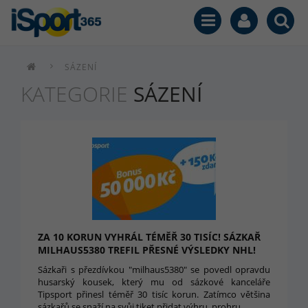
SÁZENÍ
KATEGORIE
SÁZENÍ
ZA 10 KORUN VYHRÁL TÉMĚŘ 30 TISÍC! SÁZKAŘ
MILHAUS5380 TREFIL PŘESNÉ VÝSLEDKY NHL!
Sázkaři s přezdívkou "milhaus5380" se povedl opravdu
husarský kousek, který mu od sázkové kanceláře
Tipsport přinesl téměř 30 tisíc korun. Zatímco většina
sázkařů se snaží na svůj tiket přidat výhru, prohru,…