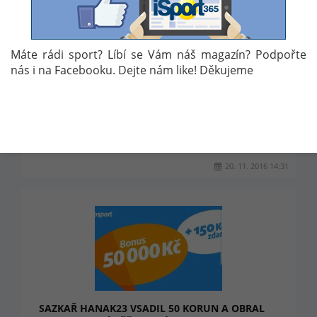
SAZKAŘ XISTOPINTO VSADIL NA TIKET 2,70 KČ A
Máte rádi sport? Líbí se Vám náš magazín? Podpořte
MŮŽE VYHRÁT ZAJÍMAVÉ PENÍZE. INSPIRUJTE SE
JEHO TIKETEM.
nás i na Facebooku. Dejte nám like! Děkujeme
Sázkař xistopinto vymyslel opravdu zajímavý tah na tiket
a vsadil velmi netradiční částku. Jen těžko soudit, co
přesně jej k tomu vedlo. Nicméně jeho tiket obsahuje
celkem 21 tipů na fotbal dle toho, jak se kluby umístí v
tabulce. Celkový kurz činí 907.37.
20. 11. 2016 14:31
SAZKAŘ HANAK23 VSADIL 50 KORUN A OBRAL