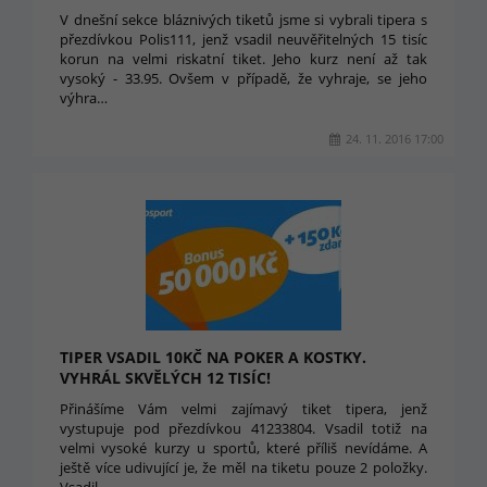
V dnešní sekce bláznivých tiketů jsme si vybrali tipera s
přezdívkou Polis111, jenž vsadil neuvěřitelných 15 tisíc
korun na velmi riskatní tiket. Jeho kurz není až tak
vysoký - 33.95. Ovšem v případě, že vyhraje, se jeho
výhra…
24. 11. 2016 17:00
TIPER VSADIL 10KČ NA POKER A KOSTKY.
VYHRÁL SKVĚLÝCH 12 TISÍC!
Přinášíme Vám velmi zajímavý tiket tipera, jenž
vystupuje pod přezdívkou 41233804. Vsadil totiž na
velmi vysoké kurzy u sportů, které příliš nevídáme. A
ještě více udivující je, že měl na tiketu pouze 2 položky.