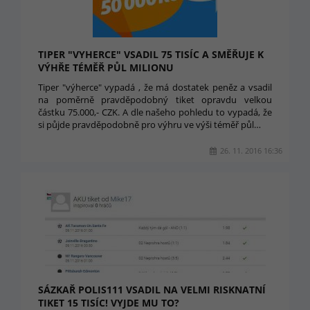
TIPER "VYHERCE" VSADIL 75 TISÍC A SMĚŘUJE K
VÝHŘE TÉMĚŘ PŮL MILIONU
Tiper "výherce" vypadá , že má dostatek peněz a vsadil
na poměrně pravděpodobný tiket opravdu velkou
částku 75.000,- CZK. A dle našeho pohledu to vypadá, že
si půjde pravděpodobně pro výhru ve výši téměř půl…
26. 11. 2016 16:36
SÁZKAŘ POLIS111 VSADIL NA VELMI RISKNATNÍ
TIKET 15 TISÍC! VYJDE MU TO?