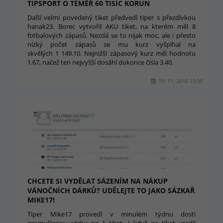
TIPSPORT O TÉMĚŘ 60 TISÍC KORUN
Další velmi povedený tiket předvedl tiper s přezdívkou
hanak23. Borec vytvořil AKU tiket, na kterém měl 8
fotbalových zápasů. Nezdá se to nijak moc, ale i přesto
nízký počet zápasů se mu kurz vyšplhal na
skvělých 1 149.10. Nejnižší zápasový kurz měl hodnotu
1.67, načež ten nejvyšší dosáhl dokonce čísla 3.40.
19. 11. 2016 15:50
CHCETE SI VYDĚLAT SÁZENÍM NA NÁKUP
VÁNOČNÍCH DÁRKŮ? UDĚLEJTE TO JAKO SÁZKAŘ
MIKE17!
Tiper Mike17 provedl v minulém týdnu dosti