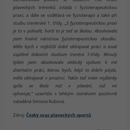
plaveckých tréninků zvládá i fyzioterapeutickou
praxi, a dále se vzdělává ve fyzioterapii a také při
studiu trenérské 1. třídy.
„S fyzioterapeutickou praxí
je to v pohodě, horší to je teď se školou. Absolvovala
jsem hodně náročnou fyzioterapeutickou zkoušku.
Měla bych v nejbližší době obhajovat práci a snad
úspěšně dokončit studium trenéra 1.třídy. Minulý
týden jsem absolvovala vědecký výzkum k mé
disertační práci, kterou bych, když to dobře půjde,
měla obhajovat v prosinci. Takže teď mám myšlenky
spíše ve škole než v plavání, což mi
vyhovuje,“
uzavřela s lehkým úsměvem pozitivně
naladěná Simona Kubová.
Zdroj:
Český svaz plaveckých sportů