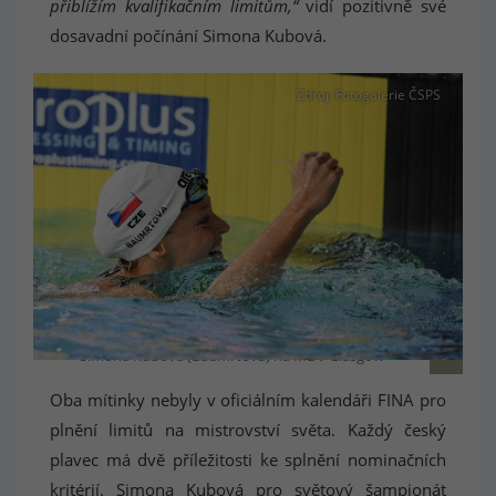
přiblížím kvalifikačním limitům,“
vidí pozitivně své
dosavadní počínání Simona Kubová.
Zdroj: Fotogalerie ČSPS
Simona Kubová (Baumrtová) na ME v Glasgow
Oba mítinky nebyly v oficiálním kalendáři FINA pro
plnění limitů na mistrovství světa. Každý český
plavec má dvě příležitosti ke splnění nominačních
kritérií. Simona Kubová pro světový šampionát