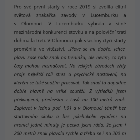
Pro své první starty v roce 2019 si zvolila elitní
světová znakařka závody v Lucemburku a
v Olomouci. V Lucemburku vyhrála v silné
mezinárodní konkurenci stovku a na poloviční trati
dohmátla třetí. V Olomouci pak všechny čtyři starty
proměnila ve vítězství.
„Plave se mi dobře, lehce,
plavu zase ráda znak na tréninku, ale nevím, co tyto
časy mohou naznačovat. Na velkých závodech vždy
hraje největší roli stres a psychické nastavení, na
kterém se také snažím pracovat. Tak snad to dopadne
dobře hlavně na velké soutěži. Z výsledků jsem
překvapená, především z časů na 100 metrů znak.
Zaplavat v lednu pod 1:01 a v Olomouci téměř bez
startovního skoku a bez jakéhokoliv vyladění na
hranici jedné minuty je pecka. Jsem ráda, že jsem i
200 metrů znak plavala rychle a třeba se i na 200 m