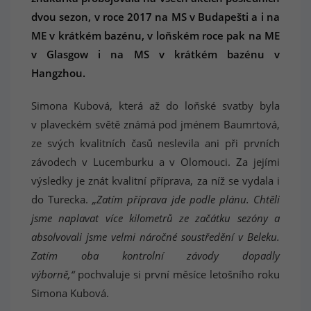
dvou sezon, v roce 2017 na MS v Budapešti a i na
ME v krátkém bazénu, v loňském roce pak na ME
v Glasgow i na MS v krátkém bazénu v
Hangzhou.
Simona Kubová, která až do loňské svatby byla
v plaveckém světě známá pod jménem Baumrtová,
ze svých kvalitních časů neslevila ani při prvních
závodech v Lucemburku a v Olomouci. Za jejími
výsledky je znát kvalitní příprava, za níž se vydala i
do Turecka.
„Zatím příprava jde podle plánu. Chtĕli
jsme naplavat více kilometrů ze začátku sezóny a
absolvovali jsme velmi náročné soustředění v Beleku.
Zatím oba kontrolní závody dopadly
výborně,“
pochvaluje si první měsíce letošního roku
Simona Kubová.