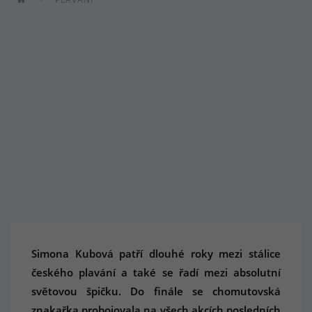
Simona Kubová patří dlouhé roky mezi stálice
českého plavání a také se řadí mezi absolutní
světovou špičku. Do finále se chomutovská
znakařka probojovala na všech akcích posledních