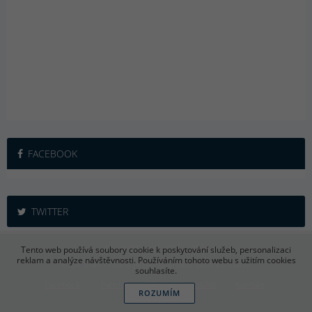
FACEBOOK
TWITTER
iSport365.cz © 2015 – 2026
Tento web používá soubory cookie k poskytování služeb, personalizaci
reklam a analýze návštěvnosti. Používáním tohoto webu s užitím cookies
Kopírování obsahu je bez souhlasu autora trestné.
souhlasíte.
Facebook
Partneři
Podmínky použití
Kontakt
ROZUMÍM