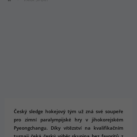
Český sledge hokejový tým už zná své soupeře
pro zimní paralympijské hry v jihokorejském
Pyeongchangu. Díky vítězství na kvalifikačním
turnaji čeká český výběr skupina bez favoritů z