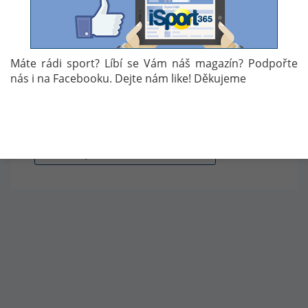
hlavně díky absenci Rusů na turnaji. Právě
bronzová medaile pro český výběr by znamenala
úspěšné splnění olympijské mise.
Máte rádi sport? Líbí se Vám náš magazín? Podpořte
nás i na Facebooku. Dejte nám like! Děkujeme
Autor: Jakub Netahlo
Témata:
PARA SPORT
ČESKÁ REPREZENTACE
SLEDGE HOKEJ
PARA SPORT
PARALYMPIJSKÉ HRY 2018 PYEONGCHANG