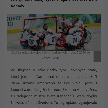
Kanady.
Zdroj: Český sledge hokejový tým
Český sledge hokejový tým na zimní olympiádě 2010 ve
Vancouveru
Ve skupině B čeká Čechy tým Spojených států,
který jede na šampionát obhajovat zlato ze Soči
2014. Kromě Američanů se Češi utkají ještě s
Japonci a domácí Jižní Koreou. Skupinu A je tvořena
z úřadujících mistrů světa Kanaďanů, které doplní
Norsko, Itálie a Švédsko. To olympiádu vybojovalo