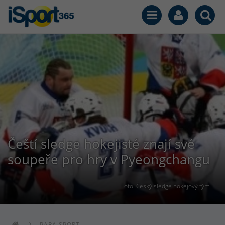
Čeští sledge hokejisté znají své
soupeře pro hry v Pyeongchangu
Foto: Český sledge hokejový tým
PARA SPORT