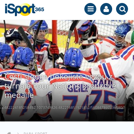
Čeští sledge hokejisté vezou z
turnaje Four Nations bronzové
medaile
os/a.482224185258452.1073741826.482216851925852/560847897396080/?
PARA SPORT