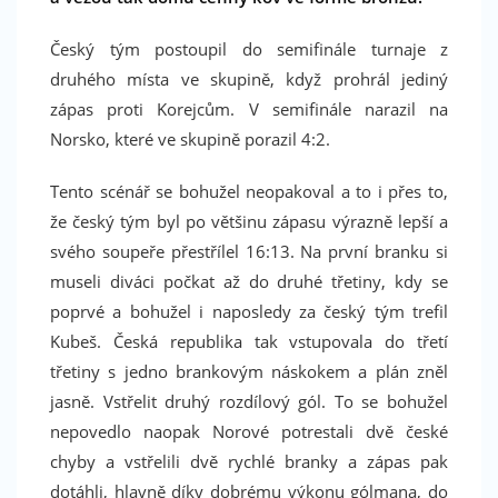
Český tým postoupil do semifinále turnaje z
druhého místa ve skupině, když prohrál jediný
zápas proti Korejcům. V semifinále narazil na
Norsko, které ve skupině porazil 4:2.
Tento scénář se bohužel neopakoval a to i přes to,
že český tým byl po většinu zápasu výrazně lepší a
svého soupeře přestřílel 16:13. Na první branku si
museli diváci počkat až do druhé třetiny, kdy se
poprvé a bohužel i naposledy za český tým trefil
Kubeš. Česká republika tak vstupovala do třetí
třetiny s jedno brankovým náskokem a plán zněl
jasně. Vstřelit druhý rozdílový gól. To se bohužel
nepovedlo naopak Norové potrestali dvě české
chyby a vstřelili dvě rychlé branky a zápas pak
dotáhli, hlavně díky dobrému výkonu gólmana, do