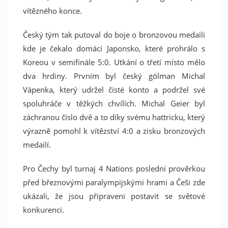
vítězného konce.
Český tým tak putoval do boje o bronzovou medaili
kde je čekalo domácí Japonsko, které prohrálo s
Koreou v semifinále 5:0. Utkání o třetí místo mělo
dva hrdiny. Prvním byl český gólman Michal
Vápenka, který udržel čisté konto a podržel své
spoluhráče v těžkých chvílích. Michal Geier byl
záchranou číslo dvě a to díky svému hattricku, který
výrazně pomohl k vítězství 4:0 a zisku bronzových
medailí.
Pro Čechy byl turnaj 4 Nations poslední prověrkou
před březnovými paralympijskými hrami a Češi zde
ukázali, že jsou připraveni postavit se světové
konkurenci.