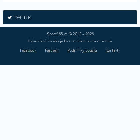
TWITTER
iSport365.cz © 2015 – 2026
Kopírování obsahu je bez souhlasu autora trestné.
Facebook
Partneři
Podmínky použití
Kontakt