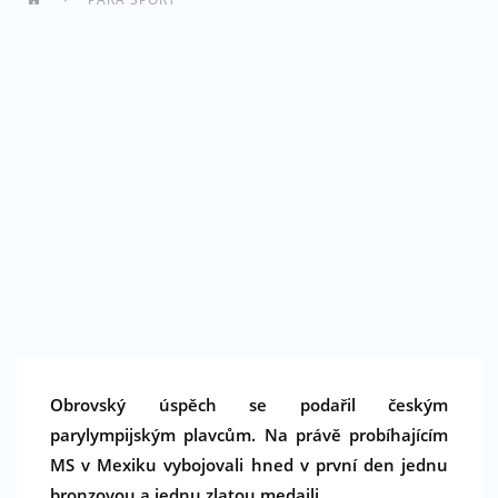
Obrovský úspěch se podařil českým
parylympijským plavcům. Na právě probíhajícím
MS v Mexiku vybojovali hned v první den jednu
bronzovou a jednu zlatou medaili.