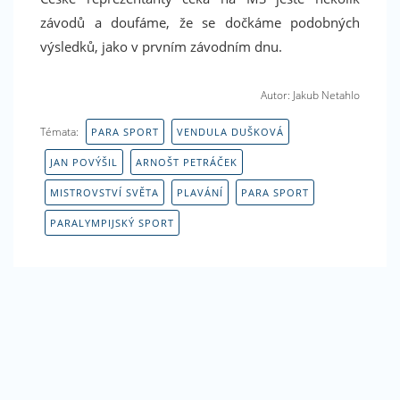
závodů a doufáme, že se dočkáme podobných
výsledků, jako v prvním závodním dnu.
Máte rádi sport? Líbí se Vám náš magazín? Podpořte
Autor: Jakub Netahlo
nás i na Facebooku. Dejte nám like! Děkujeme
Témata:
PARA SPORT
VENDULA DUŠKOVÁ
JAN POVÝŠIL
ARNOŠT PETRÁČEK
MISTROVSTVÍ SVĚTA
PLAVÁNÍ
PARA SPORT
PARALYMPIJSKÝ SPORT