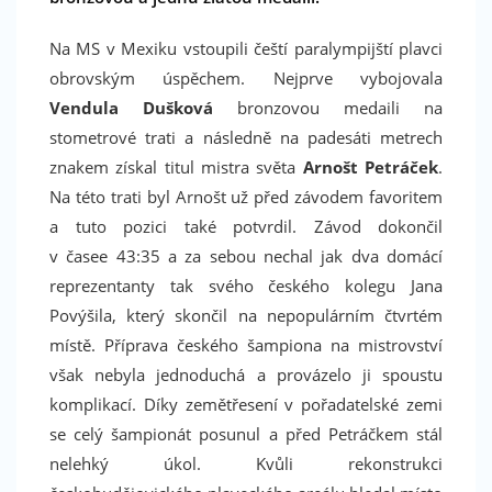
Na MS v Mexiku vstoupili čeští paralympijští plavci
obrovským úspěchem. Nejprve vybojovala
Vendula Dušková
bronzovou medaili na
stometrové trati a následně na padesáti metrech
znakem získal titul mistra světa
Arnošt Petráček
.
Na této trati byl Arnošt už před závodem favoritem
a tuto pozici také potvrdil. Závod dokončil
v časee 43:35 a za sebou nechal jak dva domácí
reprezentanty tak svého českého kolegu Jana
Povýšila, který skončil na nepopulárním čtvrtém
místě. Příprava českého šampiona na mistrovství
však nebyla jednoduchá a provázelo ji spoustu
komplikací. Díky zemětřesení v pořadatelské zemi
se celý šampionát posunul a před Petráčkem stál
nelehký úkol. Kvůli rekonstrukci