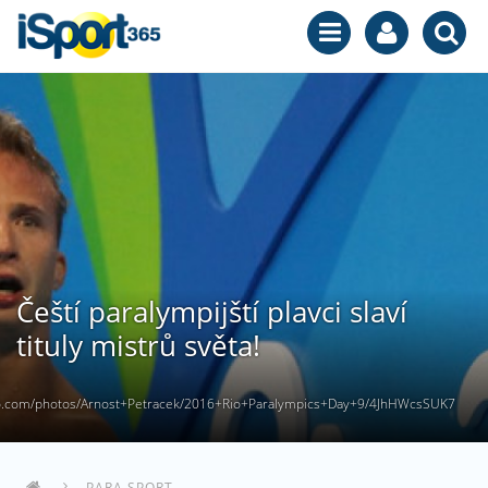
Čeští paralympijští plavci slaví
tituly mistrů světa!
io.com/photos/Arnost+Petracek/2016+Rio+Paralympics+Day+9/4JhHWcsSUK7
PARA SPORT