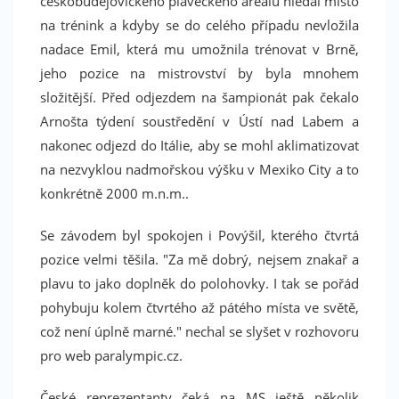
českobudějovického plaveckého areálu hledal místo
na trénink a kdyby se do celého případu nevložila
nadace Emil, která mu umožnila trénovat v Brně,
jeho pozice na mistrovství by byla mnohem
složitější. Před odjezdem na šampionát pak čekalo
Arnošta týdení soustředění v Ústí nad Labem a
nakonec odjezd do Itálie, aby se mohl aklimatizovat
na nezvyklou nadmořskou výšku v Mexiko City a to
konkrétně 2000 m.n.m..
Se závodem byl spokojen i Povýšil, kterého čtvrtá
pozice velmi těšila. "Za mě dobrý, nejsem znakař a
plavu to jako doplněk do polohovky. I tak se pořád
pohybuju kolem čtvrtého až pátého místa ve světě,
což není úplně marné." nechal se slyšet v rozhovoru
Facebook
pro web paralympic.cz.
České reprezentanty čeká na MS ještě několik