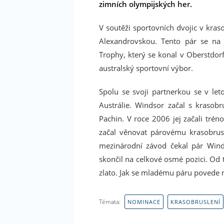
zimních olympijských her.
V soutěži sportovních dvojic v kras
Alexandrovskou. Tento pár se na 
Trophy, který se konal v Oberstdor
australský sportovní výbor.
Spolu se svoji partnerkou se v let
Austrálie. Windsor začal s krasob
Pachin. V roce 2006 jej začali trén
začal věnovat párovému krasobrusl
mezinárodní závod čekal pár Wind
skončil na celkové osmé pozici. Od 
zlato. Jak se mladému páru povede 
Témata:
NOMINACE
KRASOBRUSLENÍ