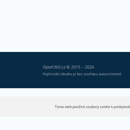
iSport365.cz © 2015 – 2026
Kopírování obsahu je bez souhlasu autora trestné.
Tento web používá soubory cookie k poskytován