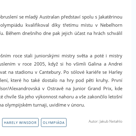
obruslení se mladý Australan představí spolu s Jakatěrinou
Facebook
olympiádu kvalifikoval díky třetímu místu v Nebelhorn
fu. Během dnešního dne pak jejich účast na hrách schválil
Máte rádi sport? Líbí se Vám náš magazín?
Podpořte nás i na Facebooku. Dejte nám like!
Děkujeme
ošním roce stali juniorskými mistry světa a poté i mistry
ruslením v roce 2005, když si ho všimli Galina a Andrei
ovat na stadionu v Cantebury. Po sólové kariéře se Harley
ení, které ho také dostalo na hry pod pěti kruhy. První
sor/Alexandrovská v Ostravě na Junior Grand Prix, kde
té chvíle šla jeho výkonnost nahoru a vše zakončilo letošní
na olympijském turnaji, uvidíme v únoru.
Autor: Jakub Netahlo
HARELY WINSDOR
OLYMPIÁDA