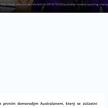
: http://www.sbs.com.au/nitv/article/2016/10/20/australias-newest-sporting-champ
e prvním domorodým Australanem, který se zúčastní