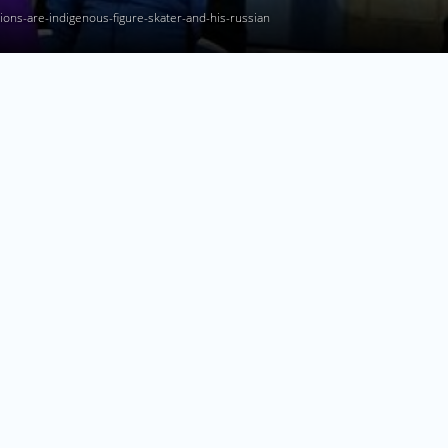
ions-are-indigenous-figure-skater-and-his-russian