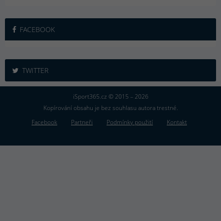
FACEBOOK
TWITTER
iSport365.cz © 2015 – 2026
Kopírování obsahu je bez souhlasu autora trestné.
Facebook
Partneři
Podmínky použití
Kontakt