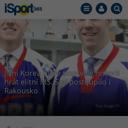
Jižní Korea bude poprvé v historii
hrát elitní MS. S ní postoupilo i
Rakousko
Foto: Koogle TV
HOKEJ