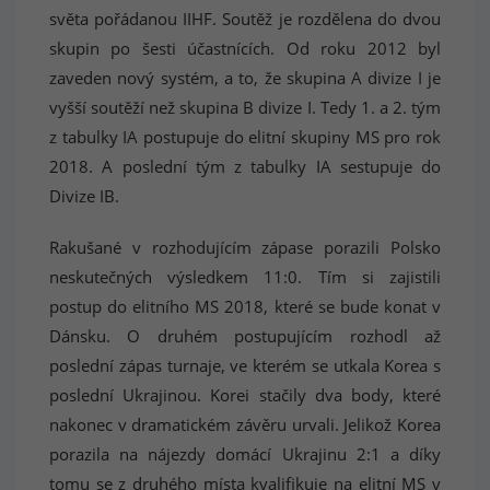
světa pořádanou IIHF. Soutěž je rozdělena do dvou
skupin po šesti účastnících. Od roku 2012 byl
zaveden nový systém, a to, že skupina A divize I je
vyšší soutěží než skupina B divize I. Tedy 1. a 2. tým
z tabulky IA postupuje do elitní skupiny MS pro rok
2018. A poslední tým z tabulky IA sestupuje do
Divize IB.
Rakušané v rozhodujícím zápase porazili Polsko
neskutečných výsledkem 11:0. Tím si zajistili
postup do elitního MS 2018, které se bude konat v
Dánsku. O druhém postupujícím rozhodl až
poslední zápas turnaje, ve kterém se utkala Korea s
poslední Ukrajinou. Korei stačily dva body, které
nakonec v dramatickém závěru urvali. Jelikož Korea
porazila na nájezdy domácí Ukrajinu 2:1 a díky
tomu se z druhého místa kvalifikuje na elitní MS v