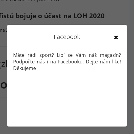
fistů bojuje o účast na LOH 2020
bna 2019
Facebook
Máte rádi sport? Líbí se Vám náš magazín?
KOVÁ
Podpořte nás i na Facebooku. Dejte nám like!
Děkujeme
334. místo
53. místo