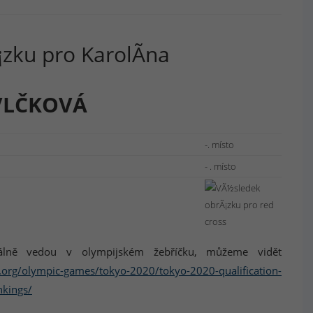
VLČKOVÁ
-. místo
- . místo
tuálně vedou v olympijském žebříčku, můžeme vidět
f.org/olympic-games/tokyo-2020/tokyo-2020-qualification-
nkings/