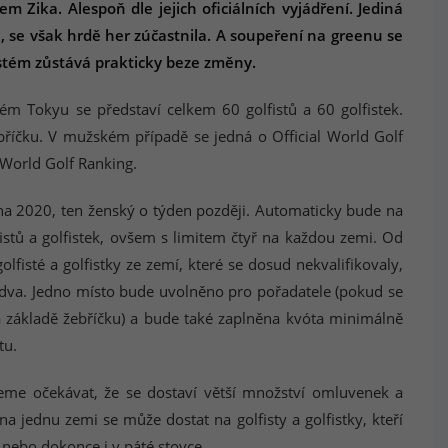
 Zika. Alespoň dle jejich oficiálních vyjádření. Jediná
 se však hrdě her zúčastnila. A soupeření na greenu se
ystém zůstává prakticky beze změny.
m Tokyu se představí celkem 60 golfistů a 60 golfistek.
bříčku. V mužském případě se jedná o Official World Golf
 World Golf Ranking.
na 2020, ten ženský o týden později. Automaticky bude na
fistů a golfistek, ovšem s limitem čtyř na každou zemi. Od
olfisté a golfistky ze zemí, které se dosud nekvalifikovaly,
dva. Jedno místo bude uvolněno pro pořadatele (pokud se
na základě žebříčku) a bude také zaplněna kvóta minimálně
tu.
eme očekávat, že se dostaví větší množství omluvenek a
na jednu zemi se může dostat na golfisty a golfistky, kteří
é nebo dokonce i v páté stovce.