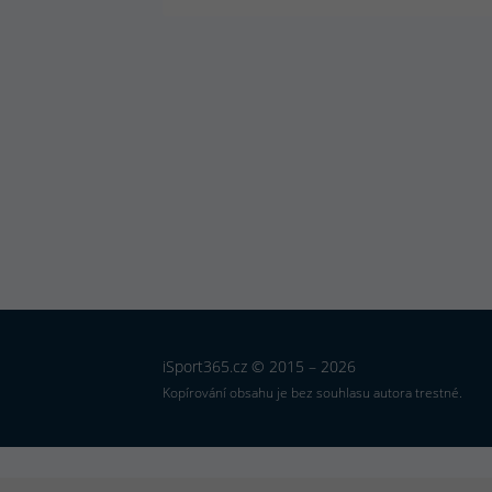
iSport365.cz © 2015 – 2026
Kopírování obsahu je bez souhlasu autora trestné.