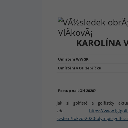
KAROLÍNA 
Umístění WWGR
Umístění v OH žebříčku.
Postup na LOH 2020?
Jak si golfisté a golfistky ak
zde:
https://www.igfgol
system/tokyo-2020-olympic-golf-ra