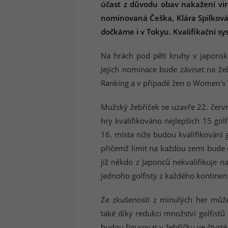
účast z důvodu obav nakažení virem
nominovaná Češka, Klára Spilková,
dočkáme i v Tokyu. Kvalifikační s
Na hrách pod pěti kruhy v japonské
Jejich nominace bude záviset na že
Ranking a v případě žen o Women's
Mužský žebříček se uzavře 22. červ
hry kvalifikováno nejlepších 15 gol
16. místa níže budou kvalifikování g
přičemž limit na každou zemi bude 
již někdo z Japonců nekvalifikuje 
jednoho golfisty z každého kontinen
Ze zkušeností z minulých her můž
také díky redukci množství golfistů 
budou figurovat v žebříčku ve čtvrt