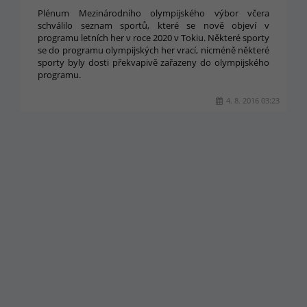
Plénum Mezinárodního olympijského výbor včera
schválilo seznam sportů, které se nově objeví v
programu letních her v roce 2020 v Tokiu. Některé sporty
se do programu olympijských her vrací, nicméně některé
sporty byly dosti překvapivě zařazeny do olympijského
programu.
4. 8. 2016 03:23