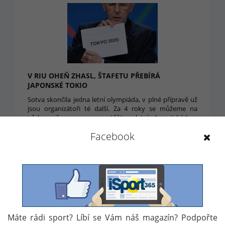
V RIU OHEŇ ZHASL, ŠTAFETU PŘEBÍRÁ
JAPONSKÉ TOKIO
Sotva skončila jedna letní olympiáda, v plné přípravě už
jsou organizátoři té další. Za 4 roky se můžeme na
přelomu července a srpna těšit na letní olympijské hry,
které se budou konat v hlavním městě Japonska, Tokiu.
Facebook
23. 8. 2016 08:44
Máte rádi sport? Líbí se Vám náš magazín? Podpořte