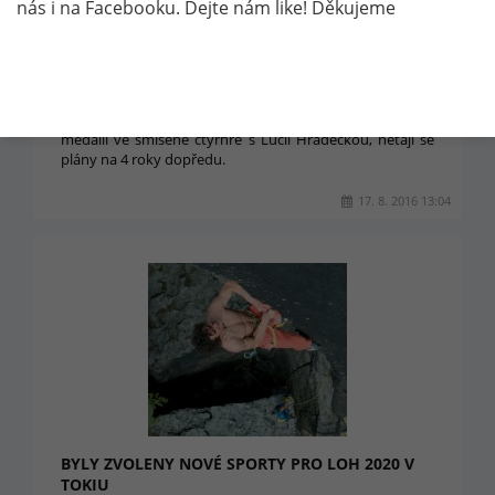
nás i na Facebooku. Dejte nám like! Děkujeme
RADEK ŠTĚPÁNEK VYHLÁSIL BOJ O OLYMPIÁDU
V TOKIU
Sotva skončil tenisový turnaj na letních olympijských
hrách v Riu, kde Radek Štěpánek vybojoval bronzovou
medaili ve smíšené čtyřhře s Lucií Hradeckou, netají se
plány na 4 roky dopředu.
17. 8. 2016 13:04
BYLY ZVOLENY NOVÉ SPORTY PRO LOH 2020 V
TOKIU