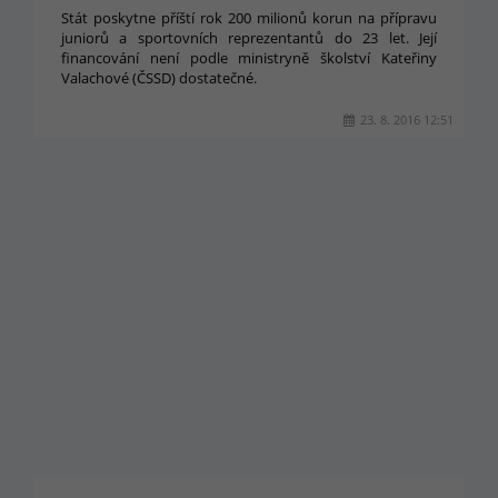
Stát poskytne příští rok 200 milionů korun na přípravu
juniorů a sportovních reprezentantů do 23 let. Její
financování není podle ministryně školství Kateřiny
Valachové (ČSSD) dostatečné.
23. 8. 2016 12:51