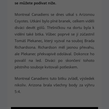
se můžete podívat níže.
Montreal Canadiens se dnes utkal s Arizonou
Coyotes. Utkání bylo plné branek, celkem viděli
diváci devět gólů. Třešničkou na dortu byla k
vidění také bitka. Vůbec poprvé se jí zúčastnil
Tomáš Plekanec, který vyzval na souboj Brada
Richardsona. Richardson měl jasnou převahu,
ale Plekanec překvapivě odolával. Dokonce ho
povalil na led. Diváci po skončení tohoto
pěstního souboje kvitovali potleskem.
Montreal Canadiens tuto bitku zvládl, výsledek
nikoliv. Arizona brala všechny body za výhru
5:4.