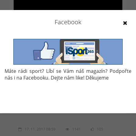
Facebook
Autor: D.P.
Máte rádi sport? Líbí se Vám náš magazín? Podpořte
nás i na Facebooku. Dejte nám like! Děkujeme
Témata:
HOKEJ
MONTREAL CANADIENS
BITKA
NHL
ČEŠTÍ HOKEJISTÉ V NHL
TOMÁŠ PLEKANEC
VIDEO
17. 11. 2017 08:59
1141
105