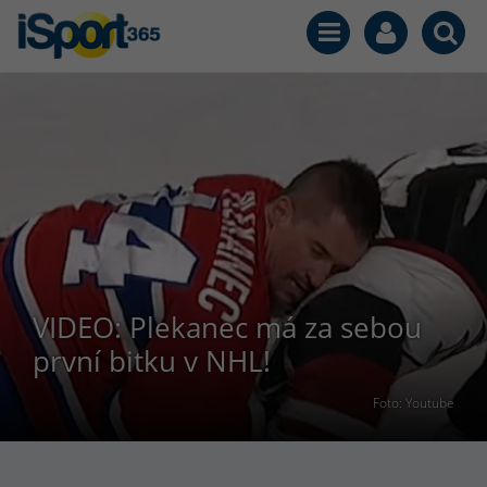
VIDEO: Plekanec má za sebou
první bitku v NHL!
Foto: Youtube