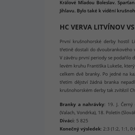
Králové Mladou Boleslav. Sparťané
Jihlavu. Bylo také k vidění krušno
HC VERVA LITVÍNOV V
První krušnohorské derby hostil Li
třetině dostali do dvoubrankového v
V závěru první periody se podařilo 
levém kruhu Františka Lukeše, který
celkem dvě branky. Po jedné na kaž
třetím dějství žádná branka nepadl
krušnohorském derby tak zvítězil 
Branky a nahrávky
: 19. J. Černý
(Valach, Vondrka), 18. Poletín (Slová
Diváci
: 5 825
Konečný výsledek
: 2:3 (1:2, 1:1, 0: