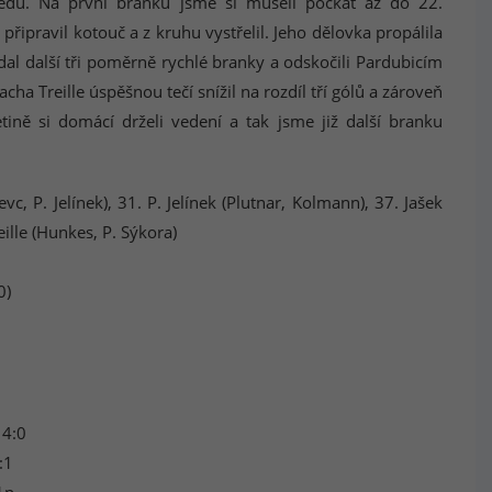
edu. Na první branku jsme si museli počkat až do 22.
i připravil kotouč a z kruhu vystřelil. Jeho dělovka propálila
idal další tři poměrně rychlé branky a odskočili Pardubicím
acha Treille úspěšnou tečí snížil na rozdíl tří gólů a zároveň
etině si domácí drželi vedení a tak jsme již další branku
evc, P. Jelínek), 31. P. Jelínek (Plutnar, Kolmann), 37. Jašek
reille (Hunkes, P. Sýkora)
0)
 4:0
:1