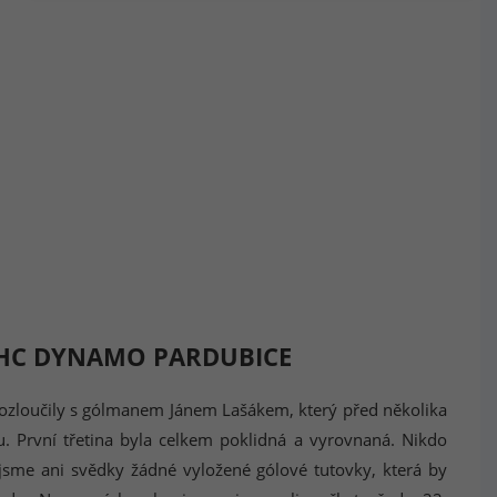
VS HC DYNAMO PARDUBICE
ozloučily s gólmanem Jánem Lašákem, který před několika
u. První třetina byla celkem poklidná a vyrovnaná. Nikdo
 jsme ani svědky žádné vyložené gólové tutovky, která by