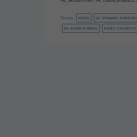
HC Škoda Plzeň: HC Dukla Jihlava 2:
Témata:
HOKEJ
HC DYNAMO PARDUBI
HC KOMETA BRNO
PIRÁTI CHOMUTO