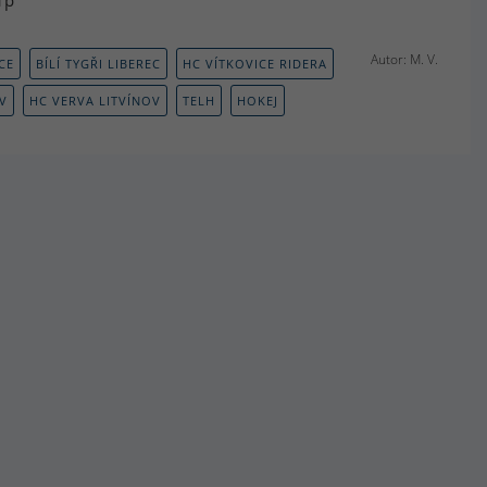
1p
Autor: M. V.
CE
BÍLÍ TYGŘI LIBEREC
HC VÍTKOVICE RIDERA
V
HC VERVA LITVÍNOV
TELH
HOKEJ