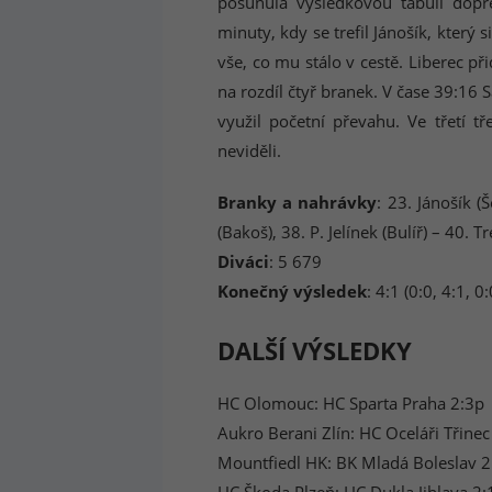
posunula výsledkovou tabuli dopř
minuty, kdy se trefil Jánošík, který s
vše, co mu stálo v cestě. Liberec př
na rozdíl čtyř branek. V čase 39:16 S
využil početní převahu. Ve třetí tř
neviděli.
Branky a nahrávky
: 23. Jánošík (Š
(Bakoš), 38. P. Jelínek (Bulíř) – 40. T
Diváci
: 5 679
Konečný výsledek
: 4:1 (0:0, 4:1, 0:
DALŠÍ VÝSLEDKY
HC Olomouc: HC Sparta Praha 2:3p
Aukro Berani Zlín: HC Oceláři Třinec
Mountfiedl HK: BK Mladá Boleslav 2