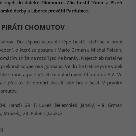
 zajeli do daleké Olomouce. Zlín hostil Třinec a Plzeň
horské derby a Liberec prověřil Pardubice.
S PIRÁTI CHOMUTOV
tvínov. Do zápasu vstoupili lépe hosté, kteří se v první
edení, o které se postarali Mario Grman a Michal Poletín.
domácím snížit na rozdíl jediné branky. Nejezchleb našel na
 překonal soupeřova gólmana. Ve druhé třetině jsme viděli
dé straně a po čtyřiceti minutách vedl Chomutov 3:2. Ve
a i přes to, že domácí zkusili také hru v šesti. V prvním
Chomutov.
 (M. Hanzl), 29. F. Lukeš (Nejezchleb, Jánský) – 8. Grman
k, Mrázek), 28. Poletín (Lauko)
0)