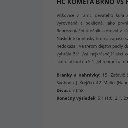
HC KOMETA BRNO VS H
Vítkovice v rámci devátého kola z
vyrovnaná a poklidná. Jako první
Reprezentační útočník skóroval v zá
Následně brněnský hrdina zápasu sa
nedokázal. Ve třetím dějství padly 
vyhrála 5:1. Asi nejkrásnější akci
skóre utkání na 5:1. Jeho branku mů
Branky a nahrávky
: 15. Zaťovič (
Svoboda, J. Krejčík), 42. Mallet (Naho
Diváci
: 7 058
Konečný výsledek
: 5:1 (1:0, 2:1, 2: