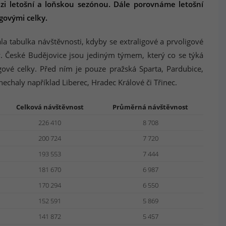
ezi letošní a loňskou sezónou. Dále porovnáme letošní
govými celky.
a tabulka návštěvnosti, kdyby se extraligové a prvoligové
y. České Budějovice jsou jediným týmem, který co se týká
igové celky. Před ním je pouze pražská Sparta, Pardubice,
nechaly například Liberec, Hradec Králové či Třinec.
Celková návštěvnost
Průměrná návštěvnost
226 410
8 708
200 724
7 720
193 553
7 444
181 670
6 987
170 294
6 550
152 591
5 869
141 872
5 457