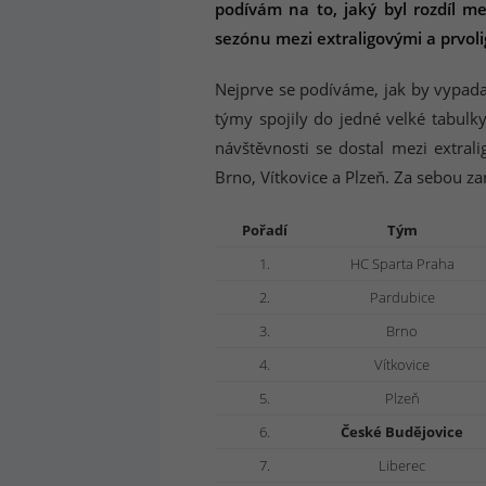
podívám na to, jaký byl rozdíl m
sezónu mezi extraligovými a prvoli
Nejprve se podíváme, jak by vypadal
týmy spojily do jedné velké tabulk
návštěvnosti se dostal mezi extral
Brno, Vítkovice a Plzeň. Za sebou za
Pořadí
Tým
1.
HC Sparta Praha
2.
Pardubice
3.
Brno
4.
Vítkovice
5.
Plzeň
6.
České Budějovice
7.
Liberec