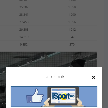
35 302
1 358
28 341
1 090
27 453
1 056
26 303
1 012
14 219
547
9 852
379
Zdroj: isport365
Facebook