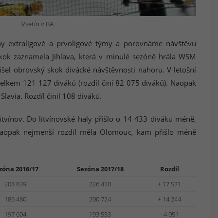
Vsetín v BA
y extraligové a prvoligové týmy a porovnáme návštěvu
skok zaznamela Jihlava, která v minulé sezóně hrála WSM
išel obrovský skok divácké návštěvnosti nahoru. V letošní
 celkem 121 127 diváků (rozdíl činí 82 075 diváků). Naopak
lavia. Rozdíl činil 108 diváků.
itvínov. Do litvínovské haly přišlo o 14 433 diváků méně,
aopak nejmenší rozdíl měla Olomouc, kam přišlo méně
zóna 2016/17
Sezóna 2017/18
Rozdíl
208 839
226 410
+ 17 571
186 480
200 724
+ 14 244
197 604
193 553
- 4 051