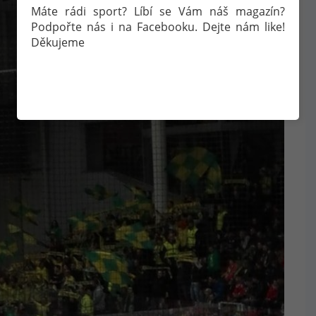
Máte rádi sport? Líbí se Vám náš magazín?
Podpořte nás i na Facebooku. Dejte nám like!
Děkujeme