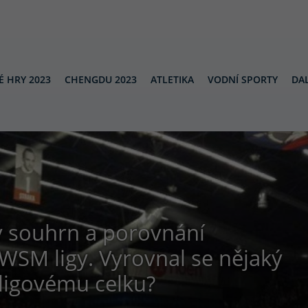
É HRY 2023
CHENGDU 2023
ATLETIKA
VODNÍ SPORTY
DAL
ý souhrn a porovnání
WSM ligy. Vyrovnal se nějaký
aligovému celku?