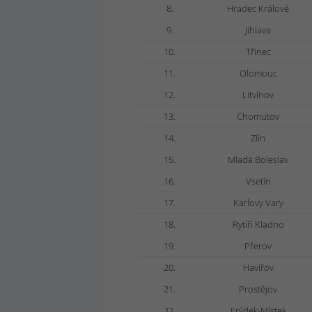
8.
Hradec Králové
9.
Jihlava
10.
Třinec
11.
Olomouc
12.
Litvínov
13.
Chomutov
14.
Zlín
15.
Mladá Boleslav
16.
Vsetín
17.
Karlovy Vary
18.
Rytíři Kladno
19.
Přerov
20.
Havířov
21.
Prostějov
22.
Frýdek-Místek