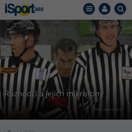
Rozhodčí a jejich mikrofony
Foto: www.cslh.cz
HOKEJ