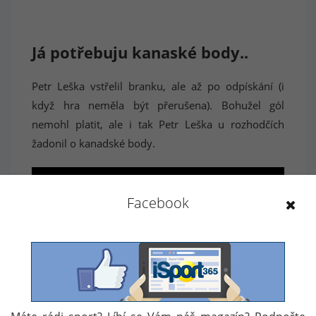
Já potřebuju kanaské body..
Petr Leška vstřelil branku, ale až po odpískání (i
když hra neměla být přerušena). Bohužel gól
nemohl platit, ale i tak Petr Leška u rozhodčích
žadonil o kanadské body.
Facebook