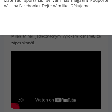
Máte rádi sport? Líbí se Vám náš magazín? Podpořte
nás i na Facebooku. Dejte nám like! Děkujeme
Jdeme do ...
Milan Minář jednoznačným výrokem oznámil, že
zápas skončil.