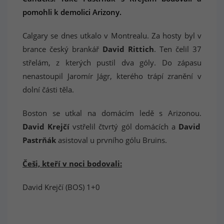
pomohli k demolici Arizony.
Calgary se dnes utkalo v Montrealu. Za hosty byl v
brance český brankář
David Rittich
. Ten čelil 37
střelám, z kterých pustil dva góly. Do zápasu
nenastoupil Jaromír Jágr, kterého trápí zranění v
dolní části těla.
Boston se utkal na domácím ledě s Arizonou.
David Krejčí
vstřelil čtvrtý gól domácích a
David
Pastrňák
asistoval u prvního gólu Bruins.
Češi, kteří v noci bodovali:
David Krejčí (BOS) 1+0