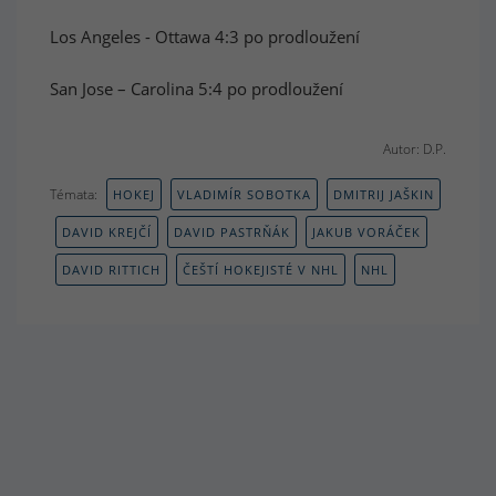
Los Angeles - Ottawa 4:3 po prodloužení
San Jose – Carolina 5:4 po prodloužení
Autor: D.P.
Témata:
HOKEJ
VLADIMÍR SOBOTKA
DMITRIJ JAŠKIN
DAVID KREJČÍ
DAVID PASTRŇÁK
JAKUB VORÁČEK
DAVID RITTICH
ČEŠTÍ HOKEJISTÉ V NHL
NHL