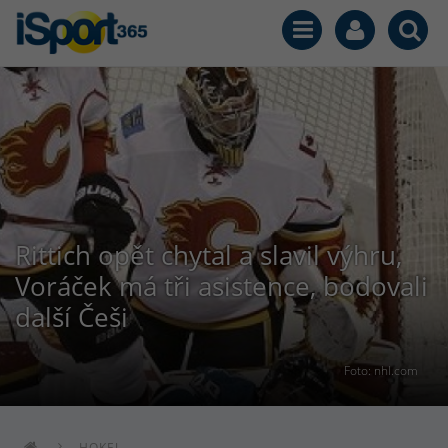
Rittich opět chytal a slavil výhru,
Voráček má tři asistence, bodovali
další Češi
Foto: nhl.com
HOKEJ