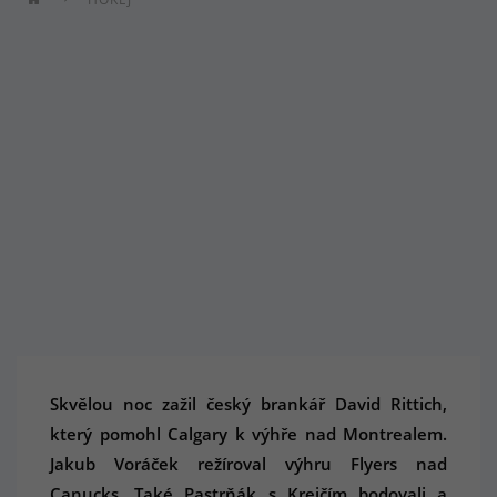
Skvělou noc zažil český brankář David Rittich,
který pomohl Calgary k výhře nad Montrealem.
Jakub Voráček režíroval výhru Flyers nad
Canucks. Také Pastrňák s Krejčím bodovali a