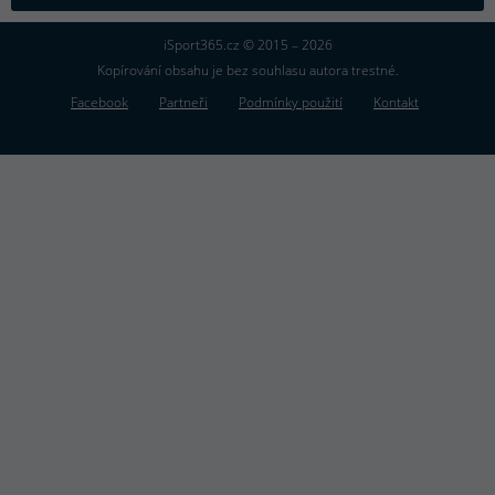
iSport365.cz © 2015 – 2026
Kopírování obsahu je bez souhlasu autora trestné.
Facebook
Partneři
Podmínky použití
Kontakt