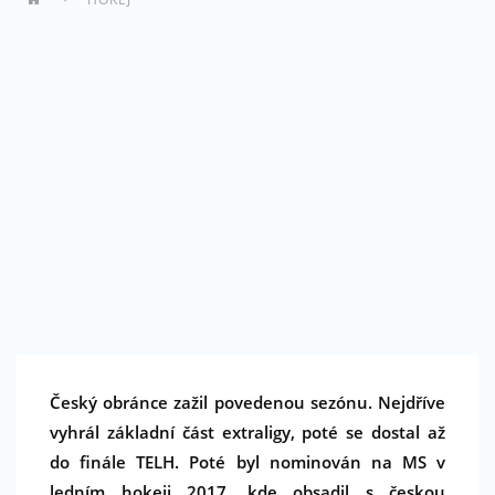
Český obránce zažil povedenou sezónu. Nejdříve
vyhrál základní část extraligy, poté se dostal až
do finále TELH. Poté byl nominován na MS v
ledním hokeji 2017, kde obsadil s českou