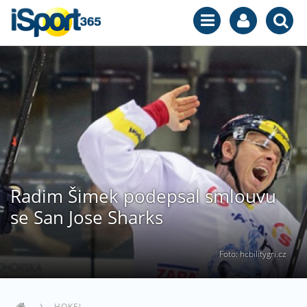
Radim Šimek podepsal smlouvu
se San Jose Sharks
Foto: hcbilitygri.cz
HOKEJ