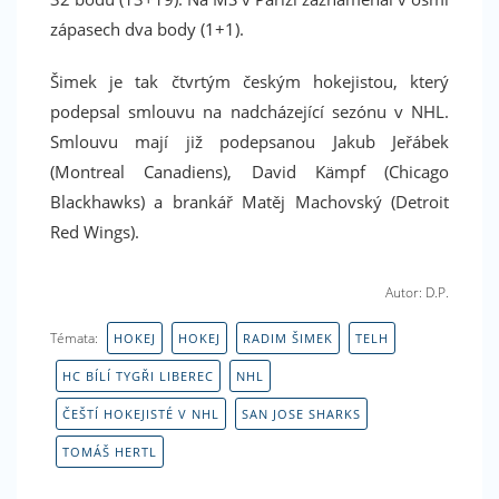
Facebook
zápasech dva body (1+1).
Šimek je tak čtvrtým českým hokejistou, který
Máte rádi sport? Líbí se Vám náš magazín? Podpořte
podepsal smlouvu na nadcházející sezónu v NHL.
nás i na Facebooku. Dejte nám like! Děkujeme
Smlouvu mají již podepsanou Jakub Jeřábek
(Montreal Canadiens), David Kämpf (Chicago
Blackhawks) a brankář Matěj Machovský (Detroit
Red Wings).
Autor: D.P.
Témata:
HOKEJ
HOKEJ
RADIM ŠIMEK
TELH
HC BÍLÍ TYGŘI LIBEREC
NHL
ČEŠTÍ HOKEJISTÉ V NHL
SAN JOSE SHARKS
TOMÁŠ HERTL