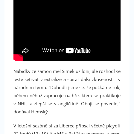
Nabídky ze zámoří měl Šimek už loni, ale rozhodl se
ještě setrvat v extralize a sbírat další zkušenosti i v
národním týmu. "Dohodli jsme se, že počkáme rok,
během něhož zapracuje na hře, která se praktikuje
v NHL, a zlepší se v angličtině. Obojí se povedlo,"
dodával Hemský.
V letošní sezóně si za Liberec připsal včetně playoff
32 bodů (13+19). Na MS v Paříži zaznamenal v osmi