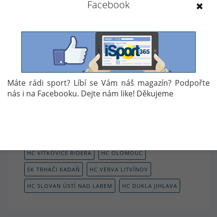
Facebook
SHC KLATOVY – SK TRHAČI KADAŇ 3:5
Branky:
9. Topinka, 13. Pacanda, 26. Chalupa – 24.
a 49. Chrpa, 23. ?, 33. Chlouba, 34. Buchtela
Máte rádi sport? Líbí se Vám náš magazín? Podpořte
Autor: D.P.
nás i na Facebooku. Dejte nám like! Děkujeme
Témata:
HOKEJ
HOKEJ
PŘÍPRAVA
PŘÍPRAVNÉ ZÁPASY
HC KOMETA BRNO
SK HORÁCKÁ SLAVIA TŘEBÍČ
HC AZ HAVÍŘOV
HC VÍTKOVICE RIDERA
HC OLOMOUC
SK TRHAČI KADAŇ
HC VERVA LITVÍNOV
HC SLOVAN ÚSTÍ NAD LABEM
HC DUKLA JIHLAVA