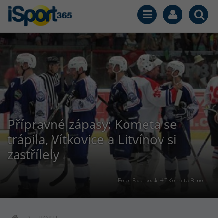
Přípravné zápasy: Kometa se
trápila, Vítkovice a Litvínov si
zastřílely
Foto: Facebook HC Kometa Brno
HOKEJ