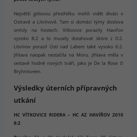
Největší gólovou přestřelku mohli vidět diváci v
Ostravě a Litvínově. Tam si domácí týmy doslova
smlsly na hostech. Vítkovice porazily Havířov
vysoko 8:2 a to musely dotahovat skóre z 0:2.
Litvínov porazil Ústí nad Labem také vysoko 6:2.
Jihlava naopak nestačila na Moru. Jihlava měla v
sestavě hodně nových tváří, jako je De la Rose či
Bryhnisveen.
Výsledky úterních přípravných
utkání
HC VÍTKOVICE RIDERA – HC AZ HAVÍŘOV 2010
8:2