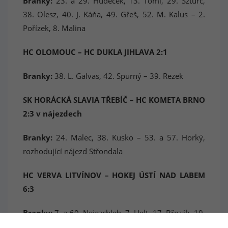
Branky:
23. a 29. Hudeček, 13. Tomi, 29. Szturc,
38. Olesz, 40. J. Káňa, 49. Gřeš, 52. M. Kalus – 2.
Pořízek, 8. Malina
HC OLOMOUC – HC DUKLA JIHLAVA 2:1
Branky:
38. L. Galvas, 42. Spurný – 39. Rezek
SK HORÁCKÁ SLAVIA TŘEBÍČ – HC KOMETA BRNO
2:3 v nájezdech
Branky:
24. Malec, 38. Kusko – 53. a 57. Horký,
rozhodující nájezd Střondala
HC VERVA LITVÍNOV – HOKEJ ÚSTÍ NAD LABEM
6:3
Branky:
7. a 60. Nejezchleb, 7. Helt, 17. Březák, 19.
Gula, 35. Jícha – 22. a 47. Macek, 31. Navarra