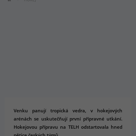
Venku panují tropická vedra, v hokejových
arénách se uskutečňují první přípravné utkání.
Hokejovou přípravu na TELH odstartovala hned
pětice českých týmů.