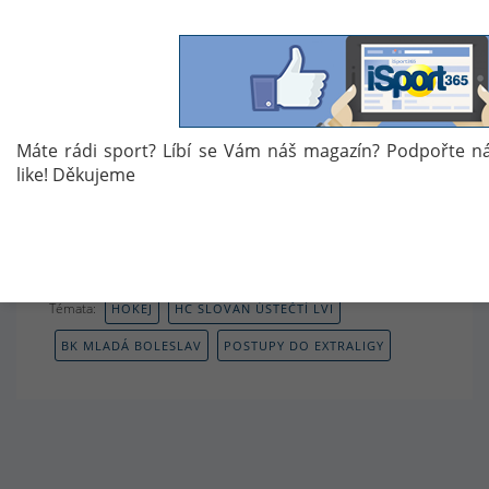
Máte rádi sport? Líbí se Vám náš magazín? Podpořte n
like! Děkujeme
Autor: M. V.
Témata:
HOKEJ
HC SLOVAN ÚSTEČTÍ LVI
BK MLADÁ BOLESLAV
POSTUPY DO EXTRALIGY