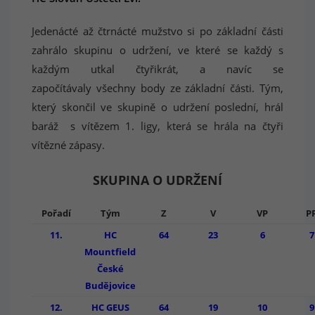
Jedenácté až čtrnácté mužstvo si po základní části
zahrálo skupinu o udržení, ve které se každý s
každým utkal čtyřikrát, a navíc se
započítávaly všechny body ze základní části. Tým,
který skončil ve skupině o udržení poslední, hrál
baráž s vítězem 1. ligy, která se hrála na čtyři
vítězné zápasy.
SKUPINA O UDRŽENÍ
Pořadí
Tým
Z
V
VP
P
11.
HC
64
23
6
7
Mountfield
České
Budějovice
12.
HC GEUS
64
19
10
9