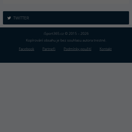
TWITTER
iSport365.cz © 2015 – 2026
Kopírování obsahu je bez souhlasu autora trestné.
Facebook
Partneři
Podmínky použití
Kontakt