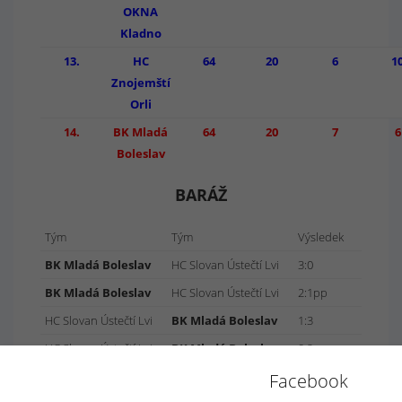
OKNA
Kladno
13.
HC
64
20
6
1
Znojemští
Orli
14.
BK Mladá
64
20
7
6
Boleslav
BARÁŽ
Tým
Tým
Výsledek
BK Mladá Boleslav
HC Slovan Ústečtí Lvi
3:0
BK Mladá Boleslav
HC Slovan Ústečtí Lvi
2:1pp
HC Slovan Ústečtí Lvi
BK Mladá Boleslav
1:3
HC Slovan Ústečtí Lvi
BK Mladá Boleslav
0:2
Facebook