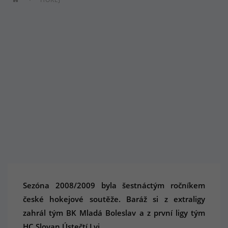
Sezóna 2008/2009 byla šestnáctým ročníkem
české hokejové soutěže. Baráž si z extraligy
zahrál tým BK Mladá Boleslav a z první ligy tým
HC Slovan Ústečtí Lvi.