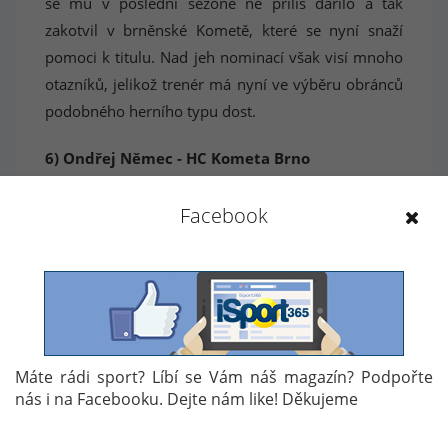
se mu v poslední sezóně ne příliš dařilo a tak
zakotvil v brněnské Kometě, které se nyní snaží
pomoci k titulu. Nad jeh nominací však visí mnoho
otazníků, jelikož trenér má nyní ve výběru obránců
podobného herního typu dost.
6) Ondřej Němec - HC Kometa Brno
Velká opora národního týmu posledních let. Poté,
Facebook
co velmi překvapil svými herními schopnostmi na
MS v roce 2010, z něj vyrostl velmi kvalitní a vůdčí
obránce, který by prakticky mohl v národním týmu
zastávat roli asistenta kapitána. Otázkou však je, jak
to bude s jeho zdravím. Poslední semifinálový
zápas proti Hradci Králové neodehrál po
Máte rádi sport? Líbí se Vám náš magazín? Podpořte
nepříjemném střetu a do finálové série proti Liberci
nás i na Facebooku. Dejte nám like! Děkujeme
ještě nezasáhl.