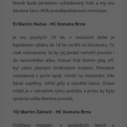
Marek bude Jandačem vyhledávaný hráč a my mu
dáváme šanci 80% pravděpodobnosti nominace.
9) Martin Nečas - HC Kometa Brno
Je mu pouhých 18 let, v současné době je
kapitánem výběru do 18 let na MS na Slovensku. To
však neznamená, že by jej Jandač nemohl povolat i
do seniorského áčka. Dokud hrál Martin play off,
byl velmi platným brněnským hráčem. Převážně
nastupoval v první lajně, chodil na vhazování, kde
býval úspěšný, střílel góly a vytvářel šance. Dravé
mládí je v národním týmu potřeba a proto by byla
správná volba Martina povolat.
10) Martin Zaťovič - HC Kometa Brno
Ostřílený matador, v posledních letech v