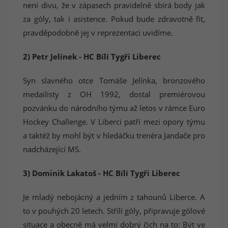
není divu, že v zápasech pravidelně sbírá body jak
za góly, tak i asistence. Pokud bude zdravotně fit,
pravděpodobně jej v reprezentaci uvidíme.
2) Petr Jelínek - HC Bílí Tygři Liberec
Syn slavného otce Tomáše Jelínka, bronzového
medailisty z OH 1992, dostal premiérovou
pozvánku do národního týmu až letos v rámce Euro
Hockey Challenge. V Liberci patří mezi opory týmu
a taktéž by mohl být v hledáčku trenéra Jandače pro
nadcházející MS.
3) Dominik Lakatoš - HC Bílí Tygři Liberec
Je mladý nebojácný a jedním z tahounů Liberce. A
to v pouhých 20 letech. Střílí góly, připravuje gólové
situace a obecně má velmi dobrý čich na to: Být ve