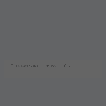
18. 4. 2017 08:38
939
0