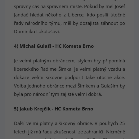
správný čas na správném místě. Pokud by měl Josef
Jandač hledat někoho z Liberce, kdo posílí útočné
řady národního týmu, měl by dozajista sáhnout po
Dominiku Lakatašovi.
4) Michal Gulaši - HC Kometa Brno
Je velmi platným obráncem, stylem hry připomíná
libereckého Radime Šimka. Je velmi platný vzadu a
dokáže velmi šikovně podpořit také útočné akce.
Volba jednoho obránce mezi Šimkem a Gulašim by
byla pro národní tým zajisté velmi dobrá.
5) Jakub Krejčík - HC Kometa Brno
Další velmi platný a šikovný obráce. V pouhých 25
letech již má řadu zkušeností ze zahraničí. Nicméně