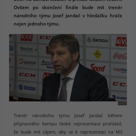
Ovšem po skončení finále bude mít trenér
národního týmu Josef Jandač v hledáčku hráče
nejen jednoho týmu.
Zdroj: Tisková konference - youtube.com
Josef Jandač - hokej - nominace
Trenér národního týmu Josef Jandač během
přípravného kempu české reprezentace prohlásil,
že bude mít zájem, aby se k reprezentaci na MS