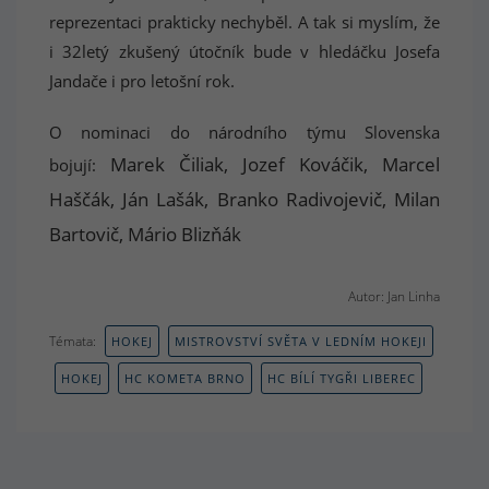
reprezentaci prakticky nechyběl. A tak si myslím, že
i 32letý zkušený útočník bude v hledáčku Josefa
Jandače i pro letošní rok.
O nominaci do národního týmu Slovenska
Marek Čiliak, Jozef Kováčik, Marcel
bojují:
Haščák, Ján Lašák, Branko Radivojevič, Milan
Bartovič, Mário Blizňák
Autor: Jan Linha
Témata:
HOKEJ
MISTROVSTVÍ SVĚTA V LEDNÍM HOKEJI
HOKEJ
HC KOMETA BRNO
HC BÍLÍ TYGŘI LIBEREC