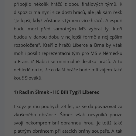
připojilo několik hráčů z obou finálových týmů. K
dispozici má nyní sice dosti hráčů, ale jak sám řekl:
"Je lepší, když zůstane s týmem více hráčů. Alespoň
budu moci před samotným MS vybrat ty, kteří
budou v danou dobu v nejlepší formě a nejlepším
rozpoložení". Kteří z hráčů Liberce a Brna by však
mohli posílit reprezentační tým pro MS v Německu
a Francii? Nabízí se minimálně desítka hráčů. A to
nehledě na to, že o další hráče bude mít zájem také
kouč Slováků.
1) Radim Šimek - HC Bílí Tygři Liberec
I když je mu pouhých 24 let, už se dá považovat za
zkušeného obránce. Šimek však nevyniká pouze
svojí nekompromisní obrannou hrou, je totiž také
platným obráncem při atacích brány soupeře. A tak