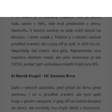
7) Martin Erat - HC Kometa Brno
V 35 letech je to zkušený matador. Má za sebou
řadu sezón v NHL, kde hrál především v dresu
Nashvillu. V letošní sezóně se však vrátil domů na
Moravu. I tento rodák z Třebíče si v letošní sezóně
prodělal zranění, ale v play off je zpět. A střílí mu to.
Naposledy dal Liberci dva góly. Reprezentaci sice
nadobro sbohem nedal, ale jeho nominace je tak
50/50. Jandač spíš vyhledává mladší hráče pro MS.
8) Marek Kvapil - HC Kometa Brno
Další z elitních útočníků, jenž přišel do Brno před
sezónou. I on si prodělal zranění, ale nyní opět
hraje v plném nasazení. V play off se hodně dostává
do šancí, ale mnohdy mu chybí štěstí v koncovce.