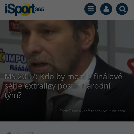
MS 2017: Kdo by mohl z finálové
série extraligy posílit národní
tým?
Foto: Tisková konference - youtube.com
HOKEJ