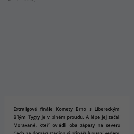
Extraligové finále Komety Brno s Libereckými
Bílými Tygry je v plném proudu. A lépe jej začali
Moravané, kteří ovládli oba zápasy na severu
Čech na domácí stadion si přináší luxusní vedení.