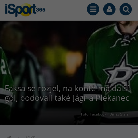
Faksa se rozjel, na kontě má další
gól, bodovali také Jágr a Plekanec
Foto: Facebook - Dallas Stars
HOKEJ