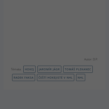
Autor: D.P.
Témata:
HOKEJ
JAROMÍR JÁGR
TOMÁŠ PLEKANEC
RADEK FAKSA
ČEŠTÍ HOKEJISTÉ V NHL
NHL