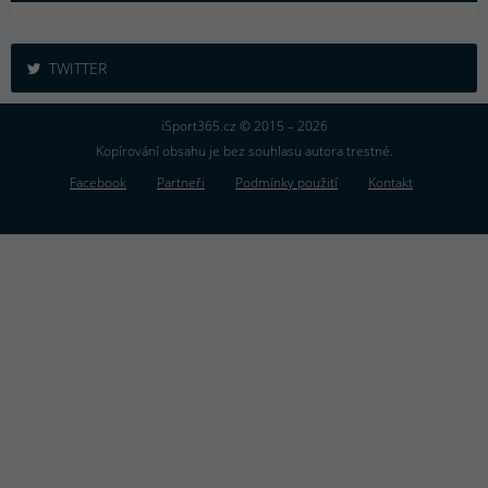
TWITTER
iSport365.cz © 2015 – 2026
Kopírování obsahu je bez souhlasu autora trestné.
Facebook
Partneři
Podmínky použití
Kontakt