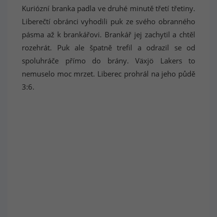
Kuriózní branka padla ve druhé minutě třetí třetiny.
Liberečtí obránci vyhodili puk ze svého obranného
pásma až k brankářovi. Brankář jej zachytil a chtěl
rozehrát. Puk ale špatně trefil a odrazil se od
spoluhráče přímo do brány. Växjö Lakers to
nemuselo moc mrzet. Liberec prohrál na jeho půdě
3:6.