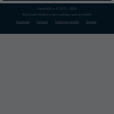
iSport365.cz © 2015 – 2026
Kopírování obsahu je bez souhlasu autora trestné.
Facebook
Partneři
Podmínky použití
Kontakt