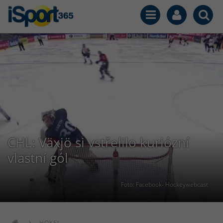
CHL: Växjö si vstřelilo kuriózní
vlastní gól
Foto: Facebook- Hockeywebcast
HOKEJ