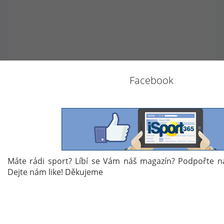
Autor: D.P.
Facebook
Témata:
HOKEJ
VÄXJÖ LAKERS
HC BÍLÍ TYGŘI LIBEREC
CHAMPIONS HOCKEY LEAGUE
CHL
Máte rádi sport? Líbí se Vám náš magazín? Podpořte n
Dejte nám like! Děkujeme