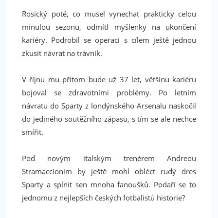
Rosický poté, co musel vynechat prakticky celou
minulou sezonu, odmítl myšlenky na ukončení
kariéry. Podrobil se operaci s cílem ještě jednou
zkusit návrat na trávník.
V říjnu mu přitom bude už 37 let, většinu kariéru
bojoval se zdravotními problémy. Po letním
návratu do Sparty z londýnského Arsenalu naskočil
do jediného soutěžního zápasu, s tím se ale nechce
smířit.
Pod novým italským trenérem Andreou
Stramaccionim by ještě mohl obléct rudý dres
Facebook
Sparty a splnit sen mnoha fanoušků. Podaří se to
jednomu z nejlepších českých fotbalistů historie?
Máte rádi sport? Líbí se Vám náš magazín? Podpořte