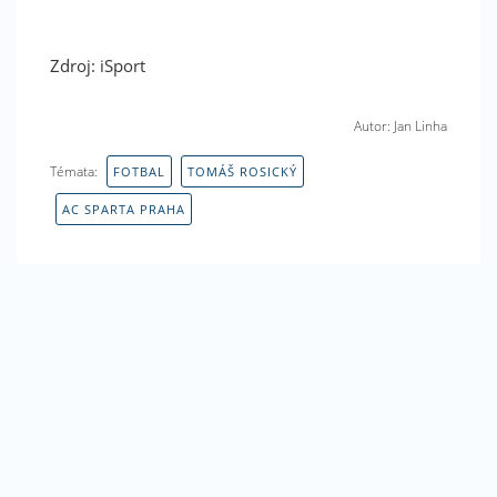
nás i na Facebooku. Dejte nám like! Děkujeme
Zdroj: iSport
Autor: Jan Linha
Témata:
FOTBAL
TOMÁŠ ROSICKÝ
AC SPARTA PRAHA