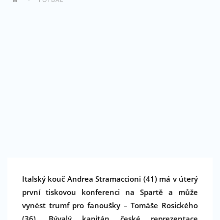
Italský kouč Andrea Stramaccioni (41) má v úterý
první tiskovou konferenci na Spartě a může
vynést trumf pro fanoušky – Tomáše Rosického
(36). Bývalý kapitán české reprezentace