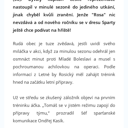
nastoupil v minulé sezoně do jediného utkání,
jinak chyběl kvůli zranění. Jenže "Rosa" nic
nevzdává a od nového ročníku se v dresu Sparty
ještě chce podívat na hřiště!
Rudá obec je tuze zvědavá, jestli uvidí svého
miláčka v akci, když za minulou sezonu odehrál jen
osmnáct minut proti Mladé Boleslavi a musel s
pochroumanou achilovkou na operaci. Podle
informací z Letné by Rosický měl zahájit trénink
hned na začátku letní přípravy.
Už ve středu se zkušený záložník objeví na prvním
tréninku áčka. „Tomáš se v jistém režimu zapojí do
přípravy týmu,“ prozradil šéf sparťanské
komunikace Ondřej Kasík.