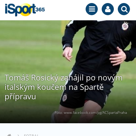
Tomáš Rosický zahájil po novým
italským koučem na Spartě
přípravu
Foto: www.facebook.com/pg/ACSpartaPraha
FOTBAL