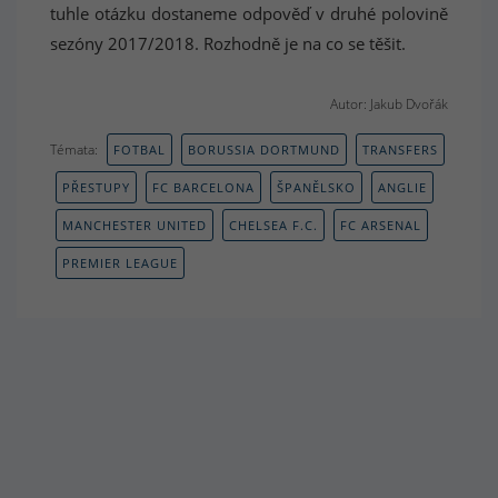
tuhle otázku dostaneme odpověď v druhé polovině
sezóny 2017/2018. Rozhodně je na co se těšit.
Autor: Jakub Dvořák
Témata:
FOTBAL
BORUSSIA DORTMUND
TRANSFERS
PŘESTUPY
FC BARCELONA
ŠPANĚLSKO
ANGLIE
MANCHESTER UNITED
CHELSEA F.C.
FC ARSENAL
PREMIER LEAGUE