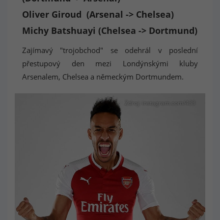
Oliver Giroud (Arsenal -> Chelsea)
Michy Batshuayi (Chelsea -> Dortmund)
Zajímavý "trojobchod" se odehrál v poslední
přestupový den mezi Londýnskými kluby
Arsenalem, Chelsea a německým Dortmundem.
Zdroj: instagram.com/433