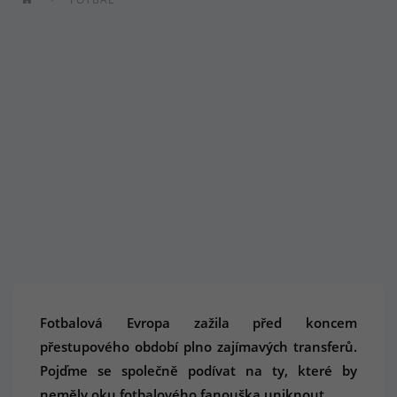
Fotbalová Evropa zažila před koncem
přestupového období plno zajímavých transferů.
Pojďme se společně podívat na ty, které by
neměly oku fotbalového fanouška uniknout.