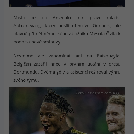
Oliver Giroud s dresem Chelsea
Místo něj do Arsenalu míří právě mladší
Aubameyang, který posílí ofenzívu Gunners, ale
hlavně přiměl německého záložníka Mesuta Özila k
podpisu nové smlouvy.
Nesmíme ale zapomínat ani na Batshuayie.
Belgičan zazářil hned v prvním utkání v dresu
Dortmundu. Dvěma góly a asistencí režiroval výhru
svého týmu.
Zdroj: instagram.com/433