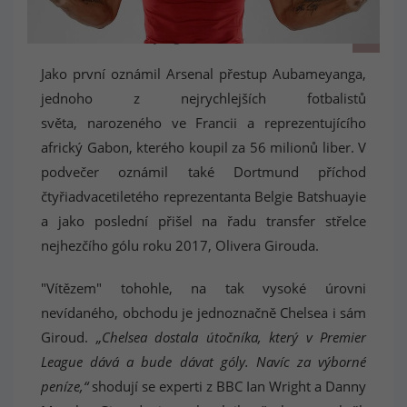
Aubameyang v dresu Arsenalu
Jako první oznámil Arsenal přestup Aubameyanga,
jednoho z nejrychlejších fotbalistů
světa, narozeného ve Francii a reprezentujícího
africký Gabon, kterého koupil za 56 milionů liber. V
podvečer oznámil také Dortmund příchod
čtyřiadvacetiletého reprezentanta Belgie Batshuayie
a jako poslední přišel na řadu transfer střelce
nejhezčího gólu roku 2017, Olivera Girouda.
"Vítězem" tohohle, na tak vysoké úrovni
nevídaného, obchodu je jednoznačně Chelsea i sám
Giroud.
„Chelsea dostala útočníka, který v Premier
League dává a bude dávat góly. Navíc za výborné
peníze,“
shodují se experti z BBC Ian Wright a Danny