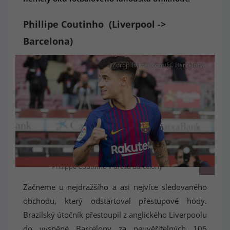
Phillipe Coutinho (Liverpool ->
Barcelona)
Zdroj: Twitter.com/FC Barcelona
Philippe Coutinho v dresu Barcelony
Začneme u nejdražšího a asi nejvíce sledovaného
obchodu, který odstartoval přestupové hody.
Brazilský útočník přestoupil z anglického Liverpoolu
do vysněné Barcelony za neuvěřitelných 106