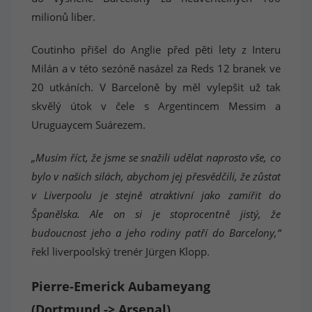
milionů liber.
Coutinho přišel do Anglie před pěti lety z Interu
Milán a v této sezóně nasázel za Reds 12 branek ve
20 utkáních. V Barceloně by měl vylepšit už tak
skvělý útok v čele s Argentincem Messim a
Uruguaycem Suárezem.
„Musím říct, že jsme se snažili udělat naprosto vše, co
bylo v našich silách, abychom jej přesvědčili, že zůstat
v Liverpoolu je stejně atraktivní jako zamířit do
Španělska. Ale on si je stoprocentně jistý, že
budoucnost jeho a jeho rodiny patří do Barcelony,“
řekl liverpoolský trenér Jürgen Klopp.
Pierre-Emerick Aubameyang
(Dortmund -> Arsenal)