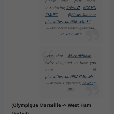
please take your seats.
Introducing
#Alexis7
…
#GGMU
#MUFC
@Alexis_Sanchez
pic.twitter.com/t9RIIx4mE4
— Manchester United (@ManUtd)
22. ledna 2018
Love that,
@HenrikhMkh
-
we're delighted to have you
here 🔴
pic.twitter.com/PDABMfhsNx
— Arsenal FC (@Arsenal)
22. ledna
2018
(Olympique Marseille -> West Ham
United)