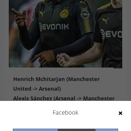
Michy Batshuayi při své premiéře v dresu Dortmundu
Henrich Mchitarjan (Manchester
United -> Arsenal)
Alexis Sánchez (Arsenal -> Manchester
United)
Facebook
Velmi zajímavou výměnu provedly další dva
anglické kluby. Bez další finanční kompenzace si