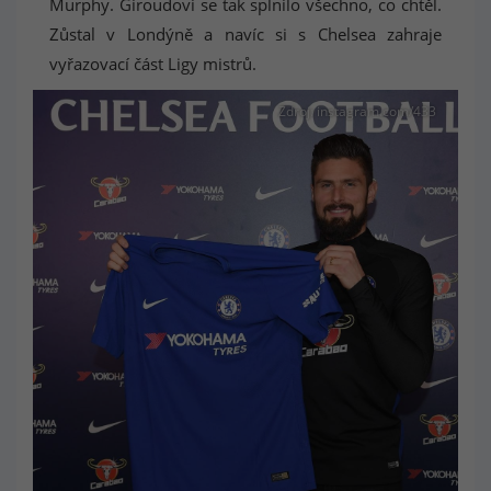
Murphy. Giroudovi se tak splnilo všechno, co chtěl.
Zůstal v Londýně a navíc si s Chelsea zahraje
vyřazovací část Ligy mistrů.
Zdroj: instagram.com/433