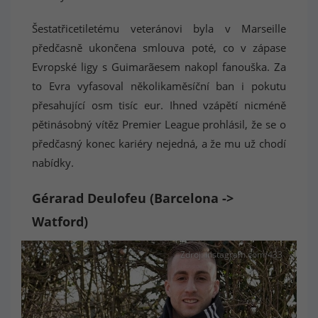
Šestatřicetiletému veteránovi byla v Marseille
předčasně ukončena smlouva poté, co v zápase
Evropské ligy s Guimarãesem nakopl fanouška. Za
to Evra vyfasoval několikaměsíční ban i pokutu
přesahující osm tisíc eur. Ihned vzápětí nicméně
pětinásobný vítěz Premier League prohlásil, že se o
předčasný konec kariéry nejedná, a že mu už chodí
nabídky.
Gérarad Deulofeu (Barcelona ->
Watford)
Zdroj: instagram.com/433