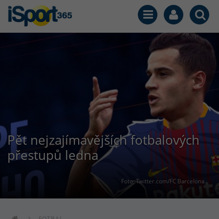
Pět nejzajímavějších fotbalových
přestupů ledna
Foto: Twitter.com/FC Barcelona
FOTBAL