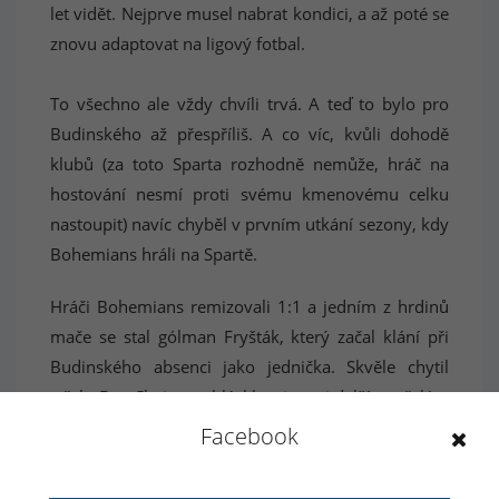
let vidět. Nejprve musel nabrat kondici, a až poté se
znovu adaptovat na ligový fotbal.
To všechno ale vždy chvíli trvá. A teď to bylo pro
Budinského až přespříliš. A co víc, kvůli dohodě
klubů (za toto Sparta rozhodně nemůže, hráč na
hostování nesmí proti svému kmenovému celku
nastoupit) navíc chyběl v prvním utkání sezony, kdy
Bohemians hráli na Spartě.
Hráči Bohemians remizovali 1:1 a jedním z hrdinů
mače se stal gólman Fryšták, který začal klání při
Budinského absenci jako jednička. Skvěle chytil
střelu Ben Chaima a blýskl se i proti dalším střelám
domácích, překonal ho pouze z penalty Lafata. A od
Facebook
té doby je neohrozitelným vládcem tyčí brány
zeleno-bílých. Budinský chytal za podzimní část