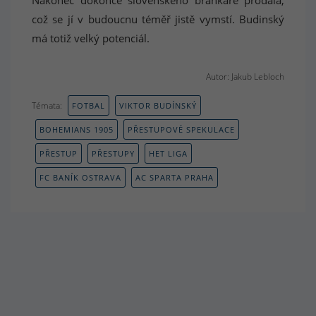
Nakonec dokonce slovenského brankáře prodala,
což se jí v budoucnu téměř jistě vymstí. Budinský
má totiž velký potenciál.
Autor: Jakub Lebloch
Témata:
FOTBAL
VIKTOR BUDÍNSKÝ
BOHEMIANS 1905
PŘESTUPOVÉ SPEKULACE
PŘESTUP
PŘESTUPY
HET LIGA
FC BANÍK OSTRAVA
AC SPARTA PRAHA