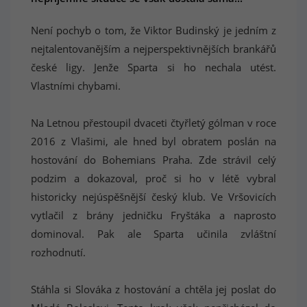
Není pochyb o tom, že Viktor Budinský je jedním z
nejtalentovanějším a nejperspektivnějších brankářů
české ligy. Jenže Sparta si ho nechala utést.
Vlastními chybami.
Na Letnou přestoupil dvaceti čtyřletý gólman v roce
2016 z Vlašimi, ale hned byl obratem poslán na
hostování do Bohemians Praha. Zde strávil celý
podzim a dokazoval, proč si ho v létě vybral
historicky nejúspěšnější český klub. Ve Vršovicích
vytlačil z brány jedničku Fryštáka a naprosto
dominoval. Pak ale Sparta učinila zvláštní
rozhodnutí.
Stáhla si Slováka z hostování a chtěla jej poslat do