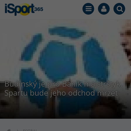
Budinský je pro Baník majstrštyk.
Spartu bude jeho odchod mrzet
FOTBAL