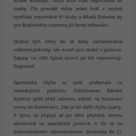
Mladé Boleslavi. Tento krok však nepřicházel do
úvahy. Dle pravidel může jeden hráč v sezóně
vystřídat maximálně tři kluby a Mladá Boleslav by
pro Budinského znamena již čtvrté stěhování.
Strážce tyčí, který do té doby zaznamenával
viditelné pokroky, tak musel jaro strávit v juniorce.
Zápasy na nižší ligové úrovni jej dál neposunuly.
Stagnoval.
Sparťanská chyba se poté podepsala na
následujícím podzimu. Odchovanec Bánské
Bystrice ještě před sezonou odešel na hostování
znovu do Bohemians. Zde je ale další chyba Sparty.
K týmu se připojil až po letní přípravě, kterou
absolvoval ve sparťanské juniorce. A šlo to na
jednonásobném reprezentantovi Slovenska do 21