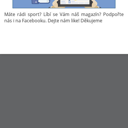
Zdroj: olympic.cz
Máte rádi sport? Líbí se Vám náš magazín? Podpořte
Autor: Jan Linha
nás i na Facebooku. Dejte nám like! Děkujeme
Témata:
EVROPSKÉ HRY 2023
DAVID RYGL
SKOKY NA LYŽÍCH
EVROPSKÉ HRY 2023