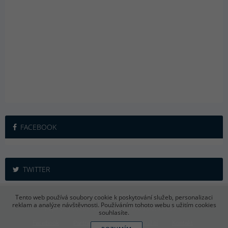
FACEBOOK
TWITTER
iSport365.cz © 2015 – 2026
Tento web používá soubory cookie k poskytování služeb, personalizaci
reklam a analýze návštěvnosti. Používáním tohoto webu s užitím cookies
Kopírování obsahu je bez souhlasu autora trestné.
souhlasíte.
Facebook
Partneři
Podmínky použití
Kontakt