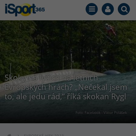
Skoky na lyžích na letních
Evropských hrách? „Nečekal jsem
to, ale jedu rád,“ říká skokan Rygl
Foto: Facebook - Viktor Polášek
EVROPSKÉ HRY 2023