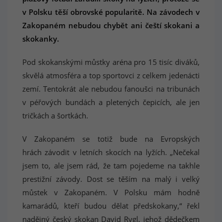
v Polsku těší obrovské popularitě. Na závodech v
Zakopaném nebudou chybět ani čeští skokani a
skokanky.
Pod skokanskými můstky aréna pro 15 tisíc diváků,
skvělá atmosféra a top sportovci z celkem jedenácti
zemí. Tentokrát ale nebudou fanoušci na tribunách
v péřových bundách a pletených čepicích, ale jen
tričkách a šortkách.
V Zakopaném se totiž bude na Evropských
hrách závodit v letních skocích na lyžích. „Nečekal
jsem to, ale jsem rád, že tam pojedeme na takhle
prestižní závody. Dost se těším na malý i velký
můstek v Zakopaném. V Polsku mám hodně
kamarádů, kteří budou dělat předskokany,“ řekl
nadějný český skokan David Rygl, jehož dědečkem