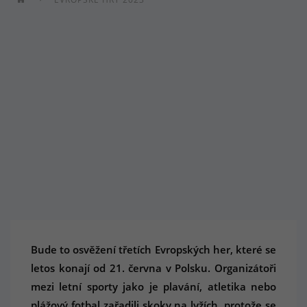
Bude to osvěžení třetích Evropských her, které se
letos konají od 21. června v Polsku. Organizátoři
mezi letní sporty jako je plavání, atletika nebo
plážový fotbal zařadili skoky na lyžích, protože se